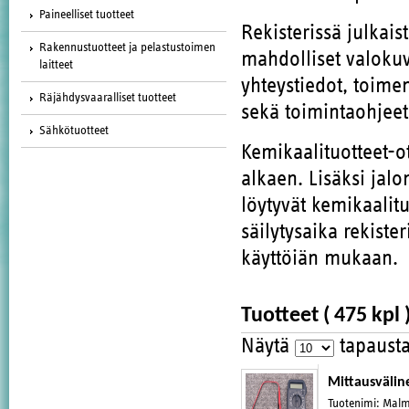
Paineelliset tuotteet
Rekisterissä julkais
Rakennustuotteet ja pelastustoimen
mahdolliset valokuva
laitteet
yhteystiedot, toimenp
Räjähdysvaaralliset tuotteet
sekä toimintaohjeet 
Sähkötuotteet
Kemikaalituotteet-ot
alkaen. Lisäksi jalo
löytyvät kemikaalitu
säilytysaika rekist
käyttöiän mukaan.
Tuotteet
( 475 kpl 
Näytä
tapaust
Mittausvälin
Tuotenimi
:
Malm