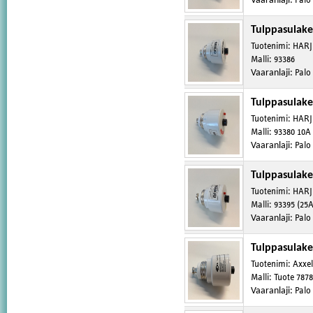
Vaaranlaji
:
Tulppasulake
Tuotenimi
:
HARJ
Malli
:
93386
Vaaranlaji
:
Palo
Tulppasulake
Tuotenimi
:
HARJ
Malli
:
93380 10A
Vaaranlaji
:
Palo
Tulppasulake
Tuotenimi
:
HARJ
Malli
:
93395 (25A
Vaaranlaji
:
Palo
Tulppasulake
Tuotenimi
:
Axxel
Malli
:
Tuote 7878
Vaaranlaji
:
Palo