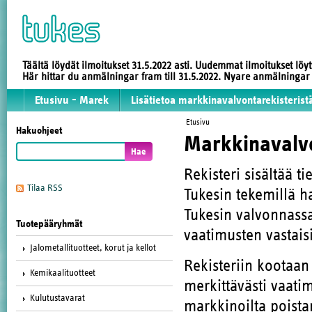
Täältä löydät ilmoitukset 31.5.2022 asti. Uudemmat ilmoitukset löy
Här hittar du anmälningar fram till 31.5.2022. Nyare anmälninga
Etusivu - Marek
Lisätietoa markkinavalvontarekisterist
Etusivu
Hakuohjeet
Markkinavalvo
Rekisteri sisältää ti
Tilaa RSS
Tukesin tekemillä h
Tukesin valvonnassa 
Tuotepääryhmät
vaatimusten vastaisi
Jalometallituotteet, korut ja kellot
Rekisteriin kootaan 
Kemikaalituotteet
merkittävästi vaatim
Kulutustavarat
markkinoilta poistam