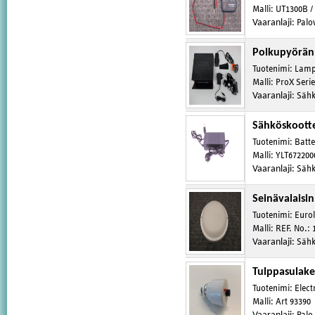
Malli
:
UT1300B / 
Vaaranlaji
:
Palo
Polkupyörän
Tuotenimi
:
Lamp
Malli
:
ProX Seri
Vaaranlaji
:
Sähk
Sähköskootte
Tuotenimi
:
Batte
Malli
:
YLT672200
Vaaranlaji
:
Sähk
Seinävalaisin
Tuotenimi
:
Euro
Malli
:
REF. No.: 
Vaaranlaji
:
Sähk
Tulppasulake
Tuotenimi
:
Elec
Malli
:
Art 93390
Palo