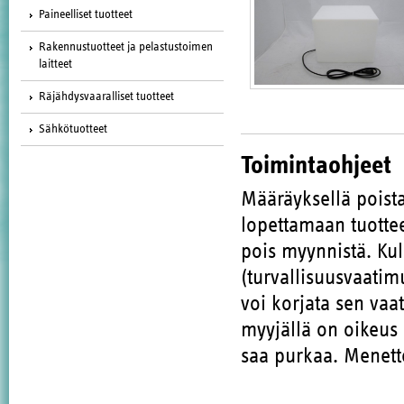
Paineelliset tuotteet
Rakennustuotteet ja pelastustoimen
laitteet
Räjähdysvaaralliset tuotteet
Sähkötuotteet
Toimintaohjeet
Määräyksellä poista
lopettamaan tuott
pois myynnistä. Kul
(turvallisuusvaatim
voi korjata sen vaa
myyjällä on oikeus 
saa purkaa. Menette