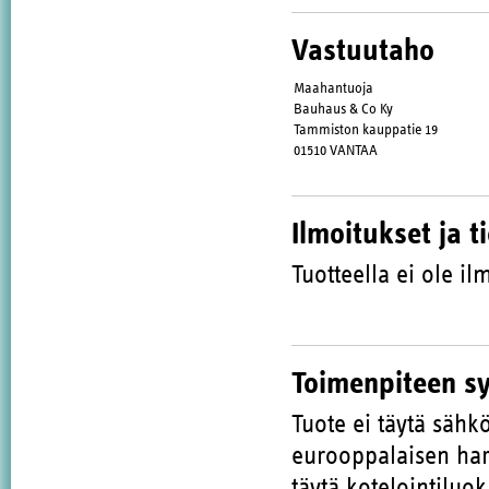
Vastuutaho
Maahantuoja
Bauhaus & Co Ky
Tammiston kauppatie 19
01510 VANTAA
Ilmoitukset ja t
Tuotteella ei ole ilm
Toimenpiteen s
Tuote ei täytä sähk
eurooppalaisen har
täytä kotelointiluo