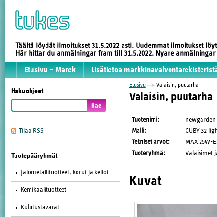
Täältä löydät ilmoitukset 31.5.2022 asti. Uudemmat ilmoitukset löy
Här hittar du anmälningar fram till 31.5.2022. Nyare anmälninga
Etusivu - Marek
Lisätietoa markkinavalvontarekisterist
Etusivu
Valaisin, puutarha
Hakuohjeet
Valaisin, puutarha
Tuotenimi
:
newgarden
Malli
:
CUBY 32 lig
Tilaa RSS
Tekniset arvot
:
MAX 25W-E27
Tuoteryhmä
:
Valaisimet j
Tuotepääryhmät
Jalometallituotteet, korut ja kellot
Kuvat
Kemikaalituotteet
Kulutustavarat