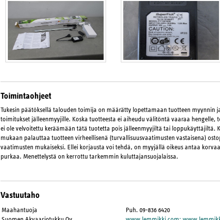
Toimintaohjeet
Tukesin päätöksellä talouden toimija on määrätty lopettamaan tuotteen myynnin 
toimitukset jälleenmyyjille. Koska tuotteesta ei aiheudu välitöntä vaaraa hengelle, 
ei ole velvoitettu keräämään tätä tuotetta pois jälleenmyyjiltä tai loppukäyttäjiltä. 
mukaan palauttaa tuotteen virheellisenä (turvallisuusvaatimusten vastaisena) osto
vaatimusten mukaiseksi. Ellei korjausta voi tehdä, on myyjällä oikeus antaa korvaa
purkaa. Menettelystä on kerrottu tarkemmin kuluttajansuojalaissa.
Vastuutaho
Maahantuoja
Puh. 09-836 6420
Suomen Akvaariotukku Oy
www.lemmikki.com; www.lemmikk