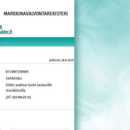
MARKKINAVALVONTAREKISTERI
fi
kter.fi
Julkaistu
28.8.2019
8715897258565
Sähköisku
Kielto asettaa tuote saataville
markkinoilla
JAT-20190425-01