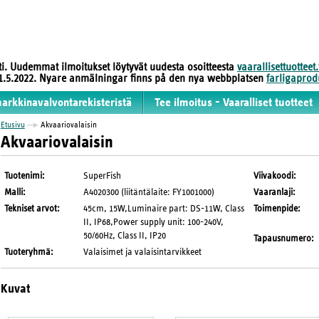
sti. Uudemmat ilmoitukset löytyvät uudesta osoitteesta
vaarallisettuotteet.
 31.5.2022. Nyare anmälningar finns på den nya webbplatsen
farligaprodu
markkinavalvontarekisteristä
Tee ilmoitus - Vaaralliset tuotteet
Etusivu
Akvaariovalaisin
Akvaariovalaisin
Tuotenimi
:
SuperFish
Viivakoodi
:
Malli
:
A4020300 (liitäntälaite: FY1001000)
Vaaranlaji
:
Tekniset arvot
:
45cm, 15W,Luminaire part: DS-11W, Class
Toimenpide
:
II, IP68,Power supply unit: 100-240V,
50/60Hz, Class II, IP20
Tapausnumero
:
Tuoteryhmä
:
Valaisimet ja valaisintarvikkeet
Kuvat