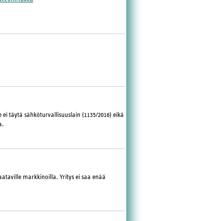
e ei täytä sähköturvallisuuslain (1135/2016) eikä
a.
ataville markkinoilla. Yritys ei saa enää