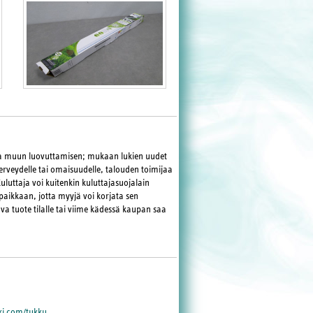
ja muun luovuttamisen; mukaan lukien uudet
terveydelle tai omaisuudelle, talouden toimijaa
Kuluttaja voi kuitenkin kuluttajasuojalain
paikkaan, jotta myyjä voi korjata sen
va tuote tilalle tai viime kädessä kaupan saa
i.com/tukku