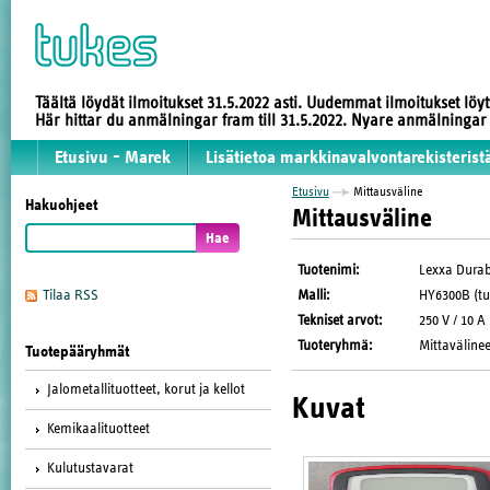
Täältä löydät ilmoitukset 31.5.2022 asti. Uudemmat ilmoitukset löy
Här hittar du anmälningar fram till 31.5.2022. Nyare anmälninga
Etusivu - Marek
Lisätietoa markkinavalvontarekisterist
Etusivu
Mittausväline
Hakuohjeet
Mittausväline
Tuotenimi
:
Lexxa Durab
Malli
:
HY6300B (tu
Tilaa RSS
Tekniset arvot
:
250 V / 10 A
Tuoteryhmä
:
Mittavälinee
Tuotepääryhmät
Jalometallituotteet, korut ja kellot
Kuvat
Kemikaalituotteet
Kulutustavarat