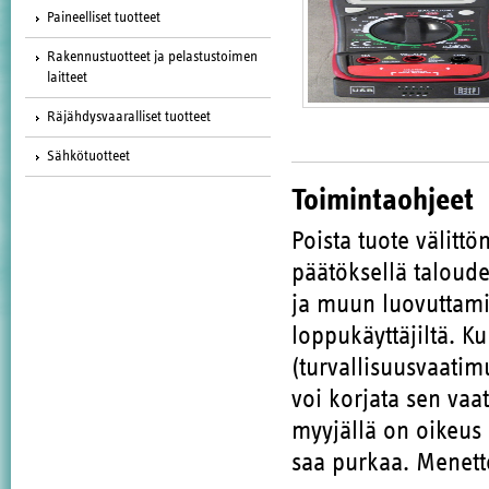
Paineelliset tuotteet
Rakennustuotteet ja pelastustoimen
laitteet
Räjähdysvaaralliset tuotteet
Sähkötuotteet
Toimintaohjeet
Poista tuote välitt
päätöksellä taloude
ja muun luovuttami
loppukäyttäjiltä. K
(turvallisuusvaatim
voi korjata sen vaa
myyjällä on oikeus 
saa purkaa. Menette