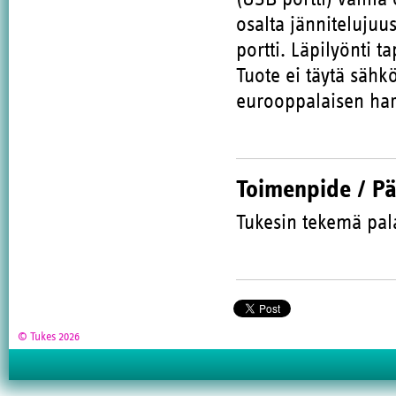
osalta jännitelujuus
portti. Läpilyönti 
Tuote ei täytä sähk
eurooppalaisen har
Toimenpide / P
Tukesin tekemä pal
© Tukes 2026