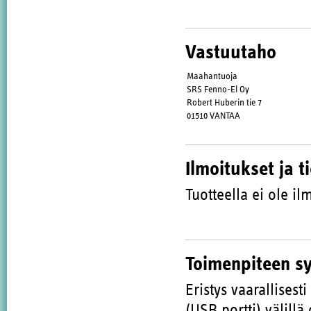
Vastuutaho
Maahantuoja
SRS Fenno-El Oy
Robert Huberin tie 7
01510 VANTAA
Ilmoitukset ja t
Tuotteella ei ole ilm
Toimenpiteen s
Eristys vaarallisest
(USB portti) välillä