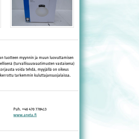
maan tuotteen myynnin ja muun luovuttamisen
llisenä (turvallisuusvaatimusten vastaisena)
korjausta voida tehdä, myyjällä on oikeus
 kerrottu tarkemmin kuluttajansuojalaissa.
Puh. +46 470 778413
www.aneta.fi