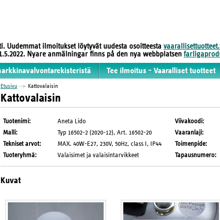
sti. Uudemmat ilmoitukset löytyvät uudesta osoitteesta
vaarallisettuotteet.
 31.5.2022. Nyare anmälningar finns på den nya webbplatsen
farligaprodu
markkinavalvontarekisteristä
Tee ilmoitus - Vaaralliset tuotteet
Etusivu
Kattovalaisin
Kattovalaisin
Tuotenimi
:
Aneta Lido
Viivakoodi
:
Malli
:
Typ 16502-2 (2020-12), Art. 16502-20
Vaaranlaji
:
Tekniset arvot
:
MAX. 40W-E27, 230V, 50Hz, class I, IP44
Toimenpide
:
Tuoteryhmä
:
Valaisimet ja valaisintarvikkeet
Tapausnumero
:
Kuvat