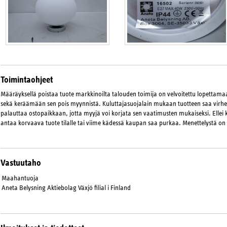
Toimintaohjeet
Määräyksellä poistaa tuote markkinoilta talouden toimija on velvoitettu lopetta
sekä keräämään sen pois myynnistä. Kuluttajasuojalain mukaan tuotteen saa virhee
palauttaa ostopaikkaan, jotta myyjä voi korjata sen vaatimusten mukaiseksi. Ellei 
antaa korvaava tuote tilalle tai viime kädessä kaupan saa purkaa. Menettelystä on
Vastuutaho
Maahantuoja
Aneta Belysning Aktiebolag Växjö filial i Finland