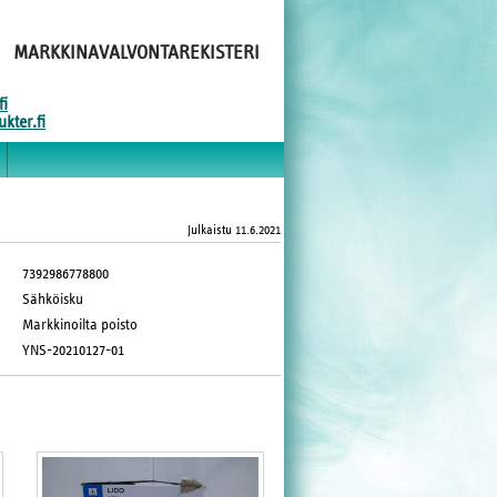
MARKKINAVALVONTAREKISTERI
fi
kter.fi
Julkaistu
11.6.2021
7392986778800
Sähköisku
Markkinoilta poisto
YNS-20210127-01