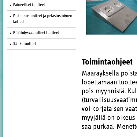
Paineelliset tuotteet
Rakennustuotteet ja pelastustoimen
laitteet
Räjähdysvaaralliset tuotteet
Sähkötuotteet
Toimintaohjeet
Määräyksellä poista
lopettamaan tuott
pois myynnistä. Kul
(turvallisuusvaatim
voi korjata sen vaa
myyjällä on oikeus 
saa purkaa. Menette