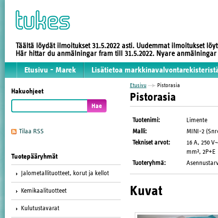
Täältä löydät ilmoitukset 31.5.2022 asti. Uudemmat ilmoitukset löy
Här hittar du anmälningar fram till 31.5.2022. Nyare anmälninga
Etusivu - Marek
Lisätietoa markkinavalvontarekisterist
Etusivu
Pistorasia
Hakuohjeet
Pistorasia
Tuotenimi
:
Limente
Malli
:
MINI-2 (Snr
Tilaa RSS
Tekniset arvot
:
16 A, 250 V~
mm², 2P+E
Tuotepääryhmät
Tuoteryhmä
:
Asennustarv
Jalometallituotteet, korut ja kellot
Kuvat
Kemikaalituotteet
Kulutustavarat