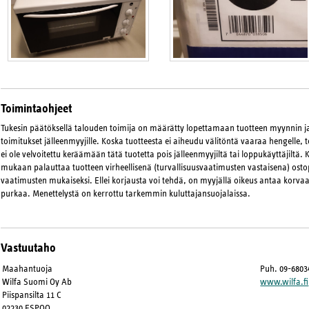
Toimintaohjeet
Tukesin päätöksellä talouden toimija on määrätty lopettamaan tuotteen myynnin 
toimitukset jälleenmyyjille. Koska tuotteesta ei aiheudu välitöntä vaaraa hengelle, 
ei ole velvoitettu keräämään tätä tuotetta pois jälleenmyyjiltä tai loppukäyttäjiltä. 
mukaan palauttaa tuotteen virheellisenä (turvallisuusvaatimusten vastaisena) osto
vaatimusten mukaiseksi. Ellei korjausta voi tehdä, on myyjällä oikeus antaa korvaa
purkaa. Menettelystä on kerrottu tarkemmin kuluttajansuojalaissa.
Vastuutaho
Maahantuoja
Puh. 09-6803
Wilfa Suomi Oy Ab
www.wilfa.fi
Piispansilta 11 C
02230 ESPOO