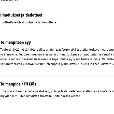
Ilmoitukset ja tiedotteet
Tuotteella ei ole ilmoituksia tai tiedotteita.
Toimenpiteen syy
Tuote ei täyttänyt sähköturvallisuuslain (1135/2016) eikä tuotetta koskevan euroo
vaatimuksia. Tuotteen muovimateriaalin ominaisuuksissa on puutteita, sen sisällä o
osua ja sen lämpeneminen ei kaikissa tapauksissa pysy sallituissa rajoissa. Valmista
sarjanumerosta 216204603221001 eteenpäin (valmistettu 1.2.2021 jälkeen) olevat tuo
Toimenpide / Päätös
Tukes on antanut asiasta päätöksen, jolla yritystä kielletään asettamasta tuotetta sa
myydä tai muuten luovuttaa tuotteita, joita päätös koskee.