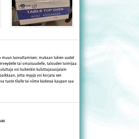
ja muun luovuttamisen; mukaan lukien uudet
terveydelle tai omaisuudelle, talouden toimijaa
Kuluttaja voi kuitenkin kuluttajasuojalain
paikkaan, jotta myyjä voi korjata sen
va tuote tilalle tai viime kädessä kaupan saa
480