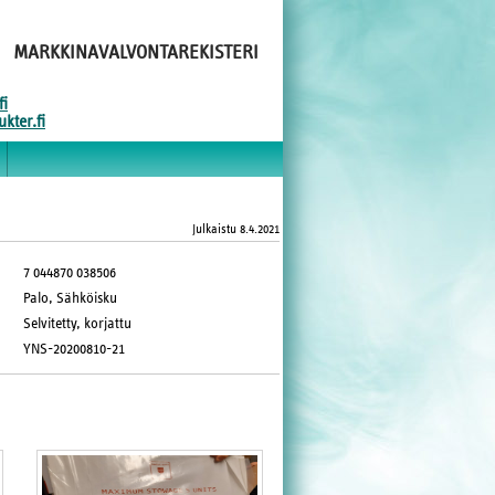
MARKKINAVALVONTAREKISTERI
fi
kter.fi
Julkaistu
8.4.2021
7 044870 038506
Palo, Sähköisku
Selvitetty, korjattu
YNS-20200810-21