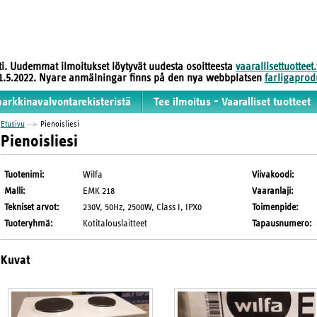
sti. Uudemmat ilmoitukset löytyvät uudesta osoitteesta
vaarallisettuotteet.
 31.5.2022. Nyare anmälningar finns på den nya webbplatsen
farligaprodu
markkinavalvontarekisteristä
Tee ilmoitus - Vaaralliset tuotteet
Etusivu
Pienoisliesi
Pienoisliesi
Tuotenimi
:
Wilfa
Viivakoodi
:
Malli
:
EMK 218
Vaaranlaji
:
Tekniset arvot
:
230V, 50Hz, 2500W, Class I, IPX0
Toimenpide
:
Tuoteryhmä
:
Kotitalouslaitteet
Tapausnumero
:
Kuvat