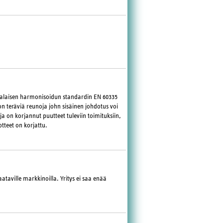
ppalaisen harmonisoidun standardin EN 60335
n teräviä reunoja john sisäinen johdotus voi
ja on korjannut puutteet tuleviin toimituksiin,
tteet on korjattu.
ataville markkinoilla. Yritys ei saa enää