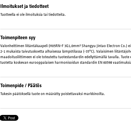
Ilmoitukset ja tiedotteet
Tuotteella ei ole ilmoituksia tai tiedotteita.
Toimenpiteen syy
Valonheittimen liitäntäkaapeli (H05RN-F 3G1,0mm² Shangyu Jintao Electron Co.) ei
2-1 mukaista taivutuskoetta alhaisessa lämpötilassa (-35°C). Valaisimen liitäntäjoh
maadoitusliittimeen ei ole toteutettu tuotestandardin edellyttämällä tavalla. Tuote e
tuotetta koskevan eurooppalaisen harmonisoidun standardin EN 60598 vaatimuksi
Toimenpide / Päätös
Tukesin päätöksellä tuote on määrätty poistettavaksi markkinoilta.