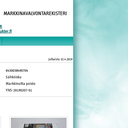
MARKKINAVALVONTAREKISTERI
fi
kter.fi
Julkaistu
22.4.2019
6430038490704
Sähköisku
Markkinoilta poisto
YNS-20190207-01