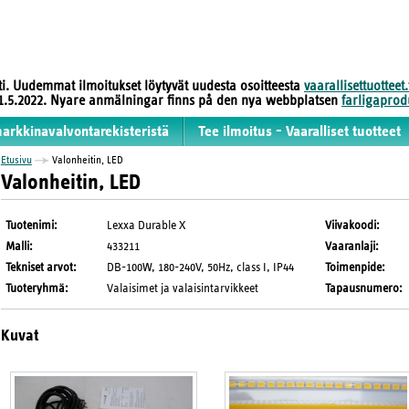
sti. Uudemmat ilmoitukset löytyvät uudesta osoitteesta
vaarallisettuotteet.
 31.5.2022. Nyare anmälningar finns på den nya webbplatsen
farligaprodu
markkinavalvontarekisteristä
Tee ilmoitus - Vaaralliset tuotteet
Etusivu
Valonheitin, LED
Valonheitin, LED
Tuotenimi
:
Lexxa Durable X
Viivakoodi
:
Malli
:
433211
Vaaranlaji
:
Tekniset arvot
:
DB-100W, 180-240V, 50Hz, class I, IP44
Toimenpide
:
Tuoteryhmä
:
Valaisimet ja valaisintarvikkeet
Tapausnumero
:
Kuvat