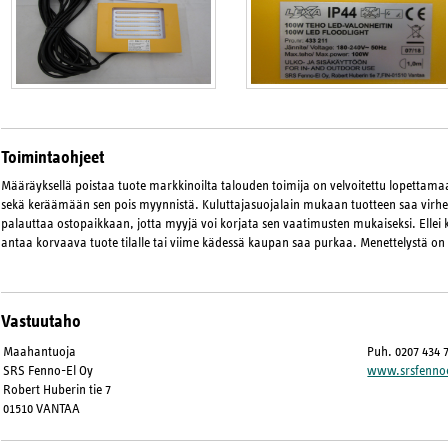
Toimintaohjeet
Määräyksellä poistaa tuote markkinoilta talouden toimija on velvoitettu lopetta
sekä keräämään sen pois myynnistä. Kuluttajasuojalain mukaan tuotteen saa virhee
palauttaa ostopaikkaan, jotta myyjä voi korjata sen vaatimusten mukaiseksi. Ellei 
antaa korvaava tuote tilalle tai viime kädessä kaupan saa purkaa. Menettelystä on
Vastuutaho
Maahantuoja
Puh. 0207 434 
SRS Fenno-El Oy
www.srsfennoe
Robert Huberin tie 7
01510 VANTAA