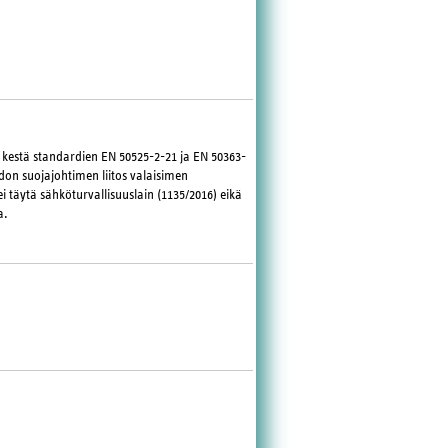
 kestä standardien EN 50525-2-21 ja EN 50363-
don suojajohtimen liitos valaisimen
i täytä sähköturvallisuuslain (1135/2016) eikä
a.