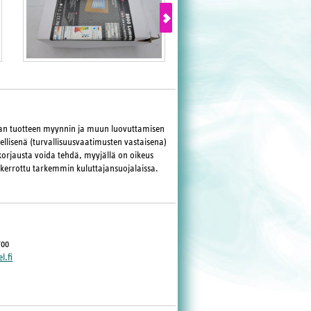
maan tuotteen myynnin ja muun luovuttamisen
llisenä (turvallisuusvaatimusten vastaisena)
korjausta voida tehdä, myyjällä on oikeus
 kerrottu tarkemmin kuluttajansuojalaissa.
700
l.fi