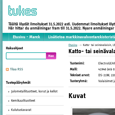
Täältä löydät ilmoitukset 31.5.2022 asti. Uudemmat ilmoitukset löy
Här hittar du anmälningar fram till 31.5.2022. Nyare anmälninga
Etusivu - Marek
Lisätietoa markkinavalvontarekisterist
Etusivu
Katto- tai seinävalaisin, L
Hakuohjeet
Katto- tai seinäval
Tuotenimi
:
ElectroGEA
Malli
:
41946 (erä 0
Tilaa RSS
Tekniset arvot
:
DS-21W, 220-
Tuoteryhmä
:
Valaisimet j
Tuotepääryhmät
Jalometallituotteet, korut ja kellot
Kuvat
Kemikaalituotteet
Kulutustavarat