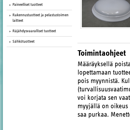
Paineelliset tuotteet
Rakennustuotteet ja pelastustoimen
laitteet
Räjähdysvaaralliset tuotteet
Sähkötuotteet
Toimintaohjeet
Määräyksellä poista
lopettamaan tuott
pois myynnistä. Kul
(turvallisuusvaatim
voi korjata sen vaa
myyjällä on oikeus 
saa purkaa. Menette