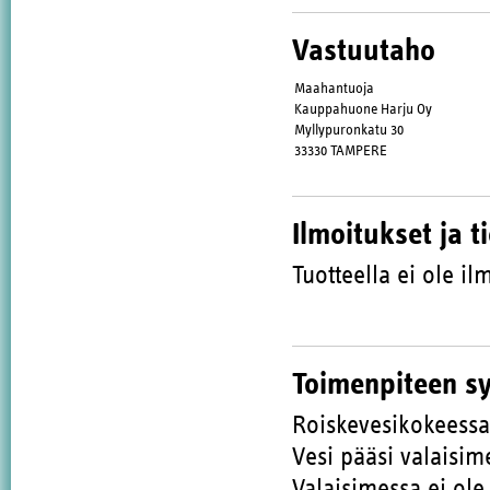
Vastuutaho
Maahantuoja
Kauppahuone Harju Oy
Myllypuronkatu 30
33330 TAMPERE
Ilmoitukset ja t
Tuotteella ei ole ilm
Toimenpiteen s
Roiskevesikokeessa 
Vesi pääsi valaisi
Valaisimessa ei ole