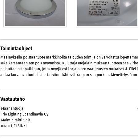
Toimintaohjeet
Määräyksellä poistaa tuote markkinoilta talouden toimija on velvoitettu lopetta
sekä keräämään sen pois myynnistä. Kuluttajasuojalain mukaan tuotteen saa virhee
palauttaa ostopaikkaan, jotta myyjä voi korjata sen vaatimusten mukaiseksi. Ellei 
antaa korvaava tuote tilalle tai viime kädessä kaupan saa purkaa. Menettelystä on
Vastuutaho
Maahantuoja
Trio Lighting Scandinavia Oy
Malmin raitti 17 B
00700 HELSINKI