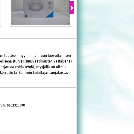
maan tuotteen myynnin ja muun luovuttamisen
llisenä (turvallisuusvaatimusten vastaisena)
korjausta voida tehdä, myyjällä on oikeus
 kerrottu tarkemmin kuluttajansuojalaissa.
Puh. 0102313390