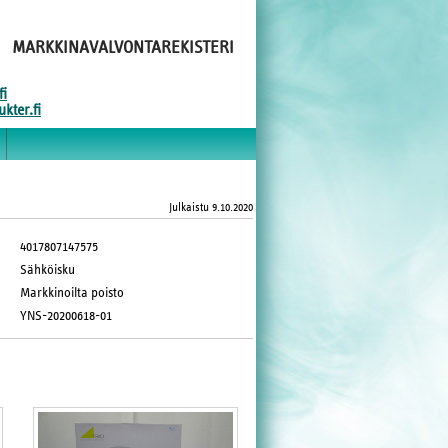
MARKKINAVALVONTAREKISTERI
fi
kter.fi
Julkaistu
9.10.2020
4017807147575
Sähköisku
Markkinoilta poisto
YNS-20200618-01