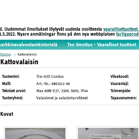
sti. Uudemmat ilmoitukset löytyvät uudesta osoitteesta
vaarallisettuotteet.
 31.5.2022. Nyare anmälningar finns på den nya webbplatsen
farligaprodu
markkinavalvontarekisteristä
Tee ilmoitus - Vaaralliset tuotteet
Etusivu
Kattovalaisin
Kattovalaisin
Tuotenimi
:
Trio H2O Condus
Viivakoodi
:
Malli
:
Art,-Nr,: 6801011-06
Vaaranlaji
:
Tekniset arvot
:
Max 60W-E27, 230V, 50Hz, IP44
Toimenpide
:
Tuoteryhmä
:
Valaisimet ja valaisintarvikkeet
Tapausnumero
:
Kuvat