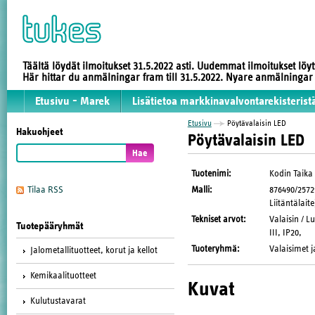
Täältä löydät ilmoitukset 31.5.2022 asti. Uudemmat ilmoitukset löy
Här hittar du anmälningar fram till 31.5.2022. Nyare anmälninga
Etusivu - Marek
Lisätietoa markkinavalvontarekisterist
Etusivu
Pöytävalaisin LED
Hakuohjeet
Pöytävalaisin LED
Tuotenimi
:
Kodin Taika
Malli
:
876490/2572
Tilaa RSS
Liitäntälaite
Tekniset arvot
:
Valaisin / 
Tuotepääryhmät
III, IP20,
Tuoteryhmä
:
Valaisimet j
Jalometallituotteet, korut ja kellot
Kemikaalituotteet
Kuvat
Kulutustavarat