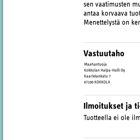
sen vaatimusten muk
antaa korvaava tuot
Menettelystä on ker
Vastuutaho
Maahantuoja
Kokkolan Halpa-Halli Oy
Kaarlelankatu 7
67100 KOKKOLA
Ilmoitukset ja t
Tuotteella ei ole ilm