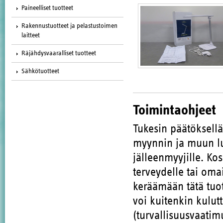
Paineelliset tuotteet
Rakennustuotteet ja pelastustoimen
laitteet
Räjähdysvaaralliset tuotteet
Sähkötuotteet
Toimintaohjeet
Tukesin päätöksell
myynnin ja muun lu
jälleenmyyjille. Ko
terveydelle tai oma
keräämään tätä tuote
voi kuitenkin kulut
(turvallisuusvaatim