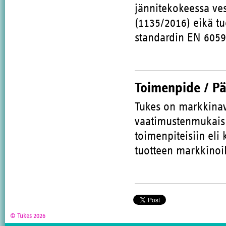
jännitekokeessa vesi
(1135/2016) eikä t
standardin EN 6059
Toimenpide / P
Tukes on markkinav
vaatimustenmukaisuu
toimenpiteisiin eli 
tuotteen markkinoil
© Tukes 2026