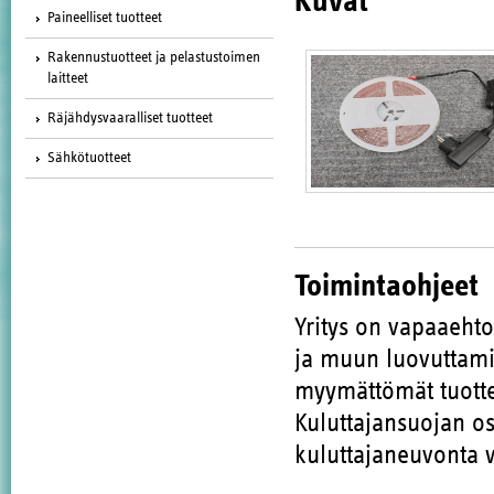
Kuvat
Paineelliset tuotteet
Rakennustuotteet ja pelastustoimen
laitteet
Räjähdysvaaralliset tuotteet
Sähkötuotteet
Toimintaohjeet
Yritys on vapaaeht
ja muun luovuttamis
myymättömät tuotte
Kuluttajansuojan os
kuluttajaneuvonta 