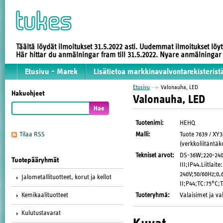
Täältä löydät ilmoitukset 31.5.2022 asti. Uudemmat ilmoitukset löy
Här hittar du anmälningar fram till 31.5.2022. Nyare anmälninga
Etusivu - Marek
Lisätietoa markkinavalvontarekisterist
Etusivu
Valonauha, LED
Hakuohjeet
Valonauha, LED
Tuotenimi
:
HEHQ
Malli
:
Tuote 7639 / X
Tilaa RSS
(verkkoliitäntäk
Tekniset arvot
:
DS-36W;220-240
Tuotepääryhmät
III;IP44.Liitlaite
240V;50/60Hz;0
Jalometallituotteet, korut ja kellot
II;P44;TC:75°C;
Tuoteryhmä
:
Valaisimet ja va
Kemikaalituotteet
Kulutustavarat