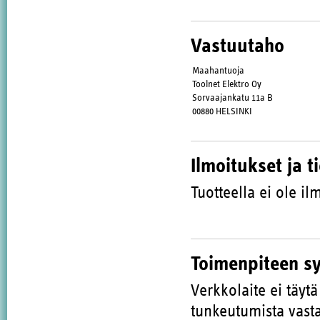
Vastuutaho
Maahantuoja
Toolnet Elektro Oy
Sorvaajankatu 11a B
00880 HELSINKI
Ilmoitukset ja t
Tuotteella ei ole ilm
Toimenpiteen s
Verkkolaite ei täytä
tunkeutumista vasta