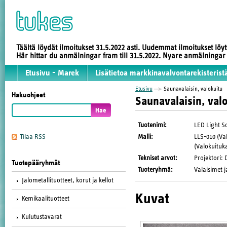
Täältä löydät ilmoitukset 31.5.2022 asti. Uudemmat ilmoitukset löy
Här hittar du anmälningar fram till 31.5.2022. Nyare anmälninga
Etusivu - Marek
Lisätietoa markkinavalvontarekisterist
Etusivu
Saunavalaisin, valokuitu
Hakuohjeet
Saunavalaisin, val
Tuotenimi
:
LED Light S
Malli
:
LLS-010 (Va
Tilaa RSS
(Valokuituk
Tekniset arvot
:
Projektori: 
Tuotepääryhmät
Tuoteryhmä
:
Valaisimet j
Jalometallituotteet, korut ja kellot
Kuvat
Kemikaalituotteet
Kulutustavarat