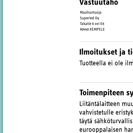
Vastuutaho
Maahantuoja
Superled Oy
Takatie 6 ovi E6
90440 KEMPELE
Ilmoitukset ja t
Tuotteella ei ole ilm
Toimenpiteen s
Liitäntälaitteen muu
vahvistetulle eristy
täytä sähköturvalli
eurooppalaisen har