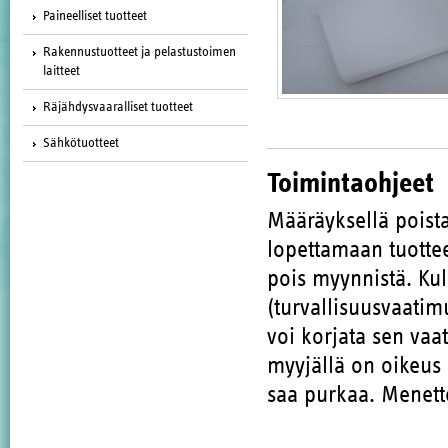
Paineelliset tuotteet
Rakennustuotteet ja pelastustoimen
laitteet
Räjähdysvaaralliset tuotteet
Sähkötuotteet
Toimintaohjeet
Määräyksellä poista
lopettamaan tuott
pois myynnistä. Kul
(turvallisuusvaatim
voi korjata sen vaa
myyjällä on oikeus 
saa purkaa. Menette