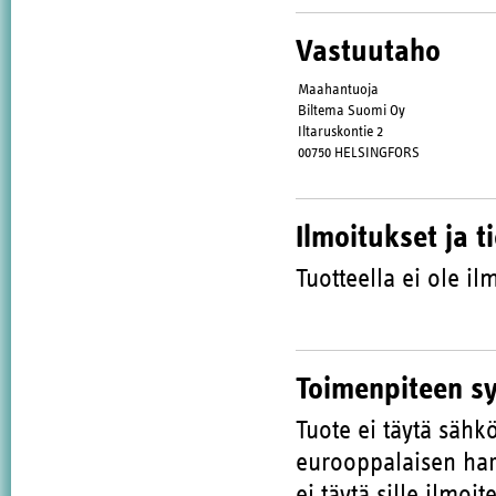
Vastuutaho
Maahantuoja
Biltema Suomi Oy
Iltaruskontie 2
00750 HELSINGFORS
Ilmoitukset ja t
Tuotteella ei ole ilm
Toimenpiteen s
Tuote ei täytä sähk
eurooppalaisen har
ei täytä sille ilmoi