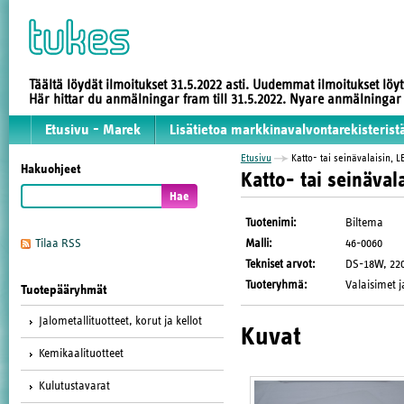
Täältä löydät ilmoitukset 31.5.2022 asti. Uudemmat ilmoitukset löy
Här hittar du anmälningar fram till 31.5.2022. Nyare anmälninga
Etusivu - Marek
Lisätietoa markkinavalvontarekisterist
Etusivu
Katto- tai seinävalaisin, L
Hakuohjeet
Katto- tai seinäval
Tuotenimi
:
Biltema
Malli
:
46-0060
Tilaa RSS
Tekniset arvot
:
DS-18W, 220-
Tuoteryhmä
:
Valaisimet j
Tuotepääryhmät
Jalometallituotteet, korut ja kellot
Kuvat
Kemikaalituotteet
Kulutustavarat