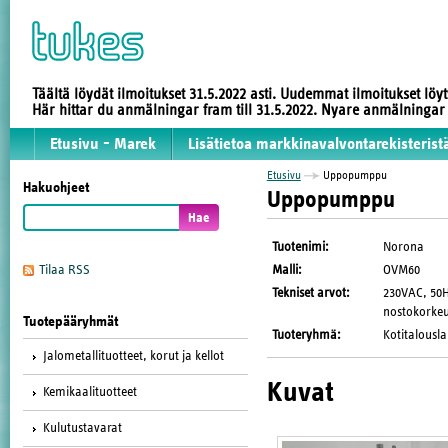
Täältä löydät ilmoitukset 31.5.2022 asti. Uudemmat ilmoitukset löy
Här hittar du anmälningar fram till 31.5.2022. Nyare anmälninga
Etusivu - Marek
Lisätietoa markkinavalvontarekisterist
Etusivu
Uppopumppu
Hakuohjeet
Uppopumppu
Tuotenimi
:
Norona
Malli
:
OVM60
Tilaa RSS
Tekniset arvot
:
230VAC, 50H
nostokorke
Tuotepääryhmät
Tuoteryhmä
:
Kotitalousla
Jalometallituotteet, korut ja kellot
Kuvat
Kemikaalituotteet
Kulutustavarat