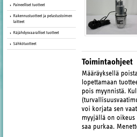
Paineelliset tuotteet
Rakennustuotteet ja pelastustoimen
laitteet
Räjähdysvaaralliset tuotteet
Sähkötuotteet
Toimintaohjeet
Määräyksellä poista
lopettamaan tuott
pois myynnistä. Kul
(turvallisuusvaatim
voi korjata sen vaa
myyjällä on oikeus 
saa purkaa. Menette