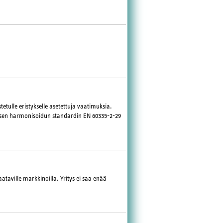
tetulle eristykselle asetettuja vaatimuksia.
aisen harmonisoidun standardin EN 60335-2-29
ataville markkinoilla. Yritys ei saa enää