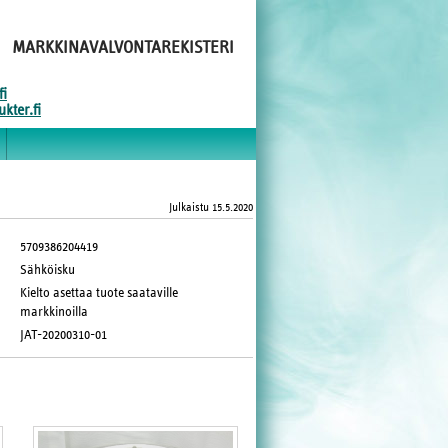
MARKKINAVALVONTAREKISTERI
fi
kter.fi
Julkaistu
15.5.2020
5709386204419
Sähköisku
Kielto asettaa tuote saataville
markkinoilla
JAT-20200310-01