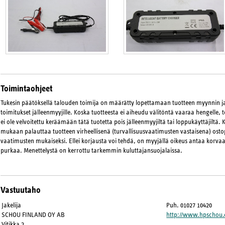
Toimintaohjeet
Tukesin päätöksellä talouden toimija on määrätty lopettamaan tuotteen myynnin 
toimitukset jälleenmyyjille. Koska tuotteesta ei aiheudu välitöntä vaaraa hengelle, 
ei ole velvoitettu keräämään tätä tuotetta pois jälleenmyyjiltä tai loppukäyttäjiltä. 
mukaan palauttaa tuotteen virheellisenä (turvallisuusvaatimusten vastaisena) osto
vaatimusten mukaiseksi. Ellei korjausta voi tehdä, on myyjällä oikeus antaa korvaa
purkaa. Menettelystä on kerrottu tarkemmin kuluttajansuojalaissa.
Vastuutaho
Jakelija
Puh. 01027 10420
SCHOU FINLAND OY AB
http://www.hpschou
Vitikka 2