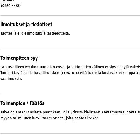
02630 ESBO
Ilmoitukset ja tiedotteet
Tuotteella ei ole ilmoituksia tai tiedotteita.
Toimenpiteen syy
Latauslaitteen verkkomuuntajan ensiö- ja toisiopiirien välinen eristys ei täytä vahvis
Tuote ei täytä sähköturvallisuuslain (1135/2016) eikä tuotetta koskevan eurooppal
vaatimuksia.
Toimenpide / Päätös
Tukes on antanut asiasta päätöksen, jolla yritystä kielletään asettamasta tuotetta sa
myydä tai muuten luovuttaa tuotteita, joita päätös koskee.