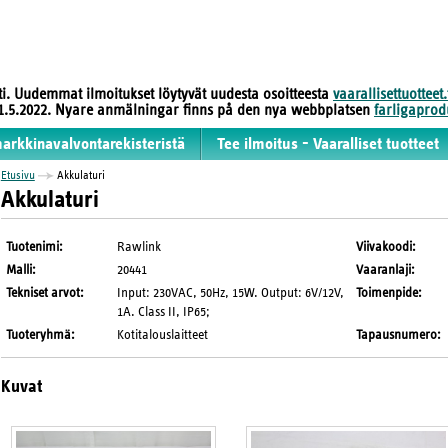
sti. Uudemmat ilmoitukset löytyvät uudesta osoitteesta
vaarallisettuotteet.
 31.5.2022. Nyare anmälningar finns på den nya webbplatsen
farligaprodu
markkinavalvontarekisteristä
Tee ilmoitus - Vaaralliset tuotteet
Etusivu
Akkulaturi
Akkulaturi
Tuotenimi
:
Rawlink
Viivakoodi
:
Malli
:
20441
Vaaranlaji
:
Tekniset arvot
:
Input: 230VAC, 50Hz, 15W. Output: 6V/12V,
Toimenpide
:
1A. Class II, IP65;
Tuoteryhmä
:
Kotitalouslaitteet
Tapausnumero
:
Kuvat