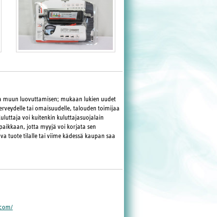
ja muun luovuttamisen; mukaan lukien uudet
terveydelle tai omaisuudelle, talouden toimijaa
Kuluttaja voi kuitenkin kuluttajasuojalain
paikkaan, jotta myyjä voi korjata sen
va tuote tilalle tai viime kädessä kaupan saa
.com/