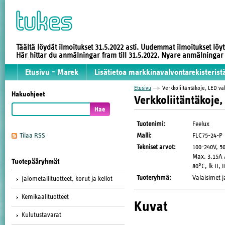
Täältä löydät ilmoitukset 31.5.2022 asti. Uudemmat ilmoitukset löy
Här hittar du anmälningar fram till 31.5.2022. Nyare anmälninga
Etusivu - Marek
Lisätietoa markkinavalvontarekisterist
Etusivu
Verkkoliitäntäkoje, LED val
Hakuohjeet
Verkkoliitäntäkoje,
Tuotenimi
:
Feelux
Malli
:
FLC75-24-P
Tilaa RSS
Tekniset arvot
:
100-240V, 5
Max. 3,15A /
Tuotepääryhmät
80°C, lk II, 
Tuoteryhmä
:
Valaisimet j
Jalometallituotteet, korut ja kellot
Kemikaalituotteet
Kuvat
Kulutustavarat