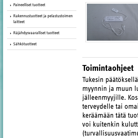
Paineelliset tuotteet
Rakennustuotteet ja pelastustoimen
laitteet
Räjähdysvaaralliset tuotteet
Sähkötuotteet
Toimintaohjeet
Tukesin päätöksell
myynnin ja muun lu
jälleenmyyjille. Ko
terveydelle tai oma
keräämään tätä tuote
voi kuitenkin kulut
(turvallisuusvaatim