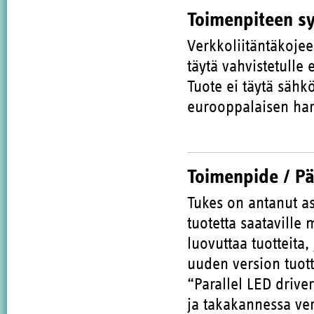
Toimenpiteen s
Verkkoliitäntäkojee
täytä vahvistetulle 
Tuote ei täytä sähk
eurooppalaisen har
Toimenpide / P
Tukes on antanut as
tuotetta saataville
luovuttaa tuotteita
uuden version tuott
“Parallel LED drive
ja takakannessa ver