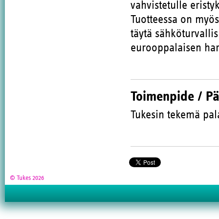
vahvistetulle erist
Tuotteessa on myös 
täytä sähköturvalli
eurooppalaisen har
Toimenpide / P
Tukesin tekemä pal
© Tukes 2026