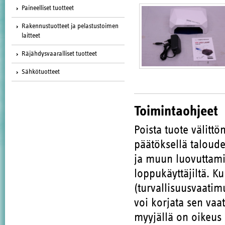
Paineelliset tuotteet
Rakennustuotteet ja pelastustoimen
laitteet
Räjähdysvaaralliset tuotteet
Sähkötuotteet
Toimintaohjeet
Poista tuote välitt
päätöksellä taloude
ja muun luovuttami
loppukäyttäjiltä. K
(turvallisuusvaatim
voi korjata sen vaa
myyjällä on oikeus 