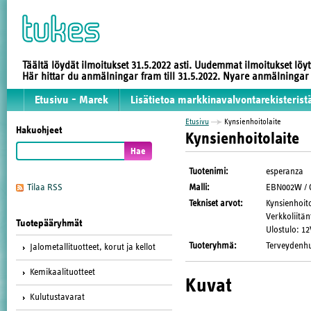
Täältä löydät ilmoitukset 31.5.2022 asti. Uudemmat ilmoitukset löy
Här hittar du anmälningar fram till 31.5.2022. Nyare anmälninga
Etusivu - Marek
Lisätietoa markkinavalvontarekisterist
Etusivu
Kynsienhoitolaite
Hakuohjeet
Kynsienhoitolaite
Tuotenimi
:
esperanza
Malli
:
EBN002W / Q
Tilaa RSS
Tekniset arvot
:
Kynsienhoit
Verkkoliitä
Tuotepääryhmät
Ulostulo: 1
Tuoteryhmä
:
Terveydenhuo
Jalometallituotteet, korut ja kellot
Kemikaalituotteet
Kuvat
Kulutustavarat