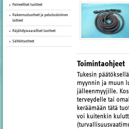
Paineelliset tuotteet
Rakennustuotteet ja pelastustoimen
laitteet
Räjähdysvaaralliset tuotteet
Sähkötuotteet
Toimintaohjeet
Tukesin päätöksell
myynnin ja muun lu
jälleenmyyjille. Ko
terveydelle tai oma
keräämään tätä tuote
voi kuitenkin kulut
(turvallisuusvaatim