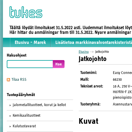
Täältä löydät ilmoitukset 31.5.2022 asti. Uudemmat ilmoitukset löy
Här hittar du anmälningar fram till 31.5.2022. Nyare anmälninga
Etusivu - Marek
Lisätietoa markkinavalvontarekisterist
Etusivu
Jatkojohto
Hakuohjeet
Jatkojohto
Tuotenimi
:
Easy Conne
Malli
:
66230
Tilaa RSS
Tekniset arvot
:
16 A, 250 V~
H07RN-F 2X1
Tuotepääryhmät
pienoispist
Tuoteryhmä
:
Asennustarv
Jalometallituotteet, korut ja kellot
Kemikaalituotteet
Kuvat
Kulutustavarat