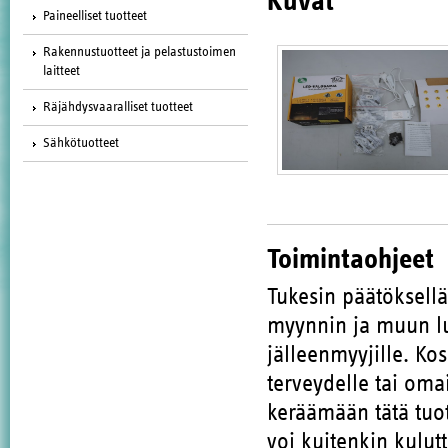
Kuvat
Paineelliset tuotteet
Rakennustuotteet ja pelastustoimen
laitteet
Räjähdysvaaralliset tuotteet
Sähkötuotteet
Toimintaohjeet
Tukesin päätöksell
myynnin ja muun lu
jälleenmyyjille. Ko
terveydelle tai oma
keräämään tätä tuote
voi kuitenkin kulut