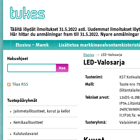
Täältä löydät ilmoitukset 31.5.2022 asti. Uudemmat ilmoitukset löy
Här hittar du anmälningar fram till 31.5.2022. Nyare anmälninga
Etusivu - Marek
Lisätietoa markkinavalvontarekisterist
Etusivu
LED-Valosarja
Hakuohjeet
LED-Valosarja
Tuotenimi
:
KST Kotival
Malli
:
Tuote nro 7
Tilaa RSS
(liitäntälaite
Tekniset arvot
:
12xDS-0,2W, 
Tuotepääryhmät
IP54.Liitänt
240V;50/60H
Jalometallituotteet, korut ja kellot
II;IP20;Ta: 
Tuoteryhmä
:
Valaisimet j
Kemikaalituotteet
Kulutustavarat