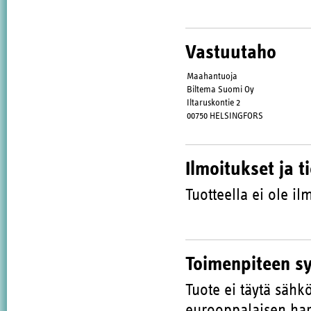
Vastuutaho
Maahantuoja
Biltema Suomi Oy
Iltaruskontie 2
00750 HELSINGFORS
Ilmoitukset ja t
Tuotteella ei ole ilm
Toimenpiteen s
Tuote ei täytä sähk
eurooppalaisen har