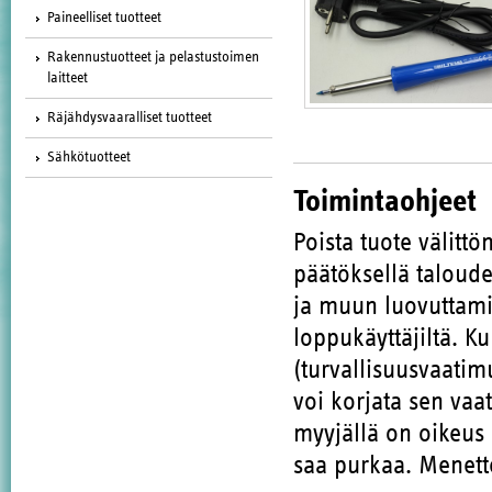
Paineelliset tuotteet
Rakennustuotteet ja pelastustoimen
laitteet
Räjähdysvaaralliset tuotteet
Sähkötuotteet
Toimintaohjeet
Poista tuote välitt
päätöksellä taloude
ja muun luovuttami
loppukäyttäjiltä. K
(turvallisuusvaatim
voi korjata sen vaa
myyjällä on oikeus 
saa purkaa. Menette