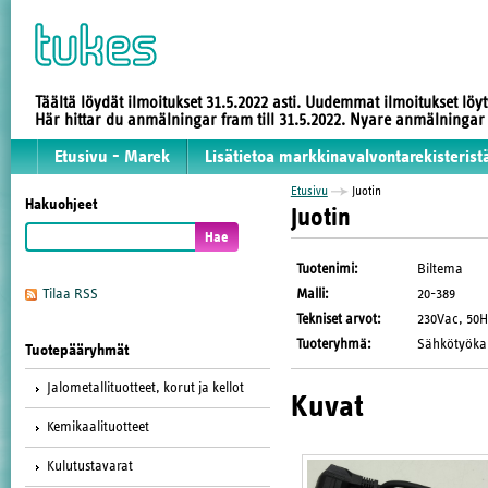
Täältä löydät ilmoitukset 31.5.2022 asti. Uudemmat ilmoitukset löy
Här hittar du anmälningar fram till 31.5.2022. Nyare anmälninga
Etusivu - Marek
Lisätietoa markkinavalvontarekisterist
Etusivu
Juotin
Hakuohjeet
Juotin
Tuotenimi
:
Biltema
Malli
:
20-389
Tilaa RSS
Tekniset arvot
:
230Vac, 50Hz
Tuoteryhmä
:
Sähkötyöka
Tuotepääryhmät
Jalometallituotteet, korut ja kellot
Kuvat
Kemikaalituotteet
Kulutustavarat