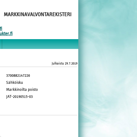
MARKKINAVALVONTAREKISTERI
fi
kter.fi
Julkaistu
29.7.2019
3700882147226
Sähköisku
Markkinoilta poisto
JAT-20190515-03