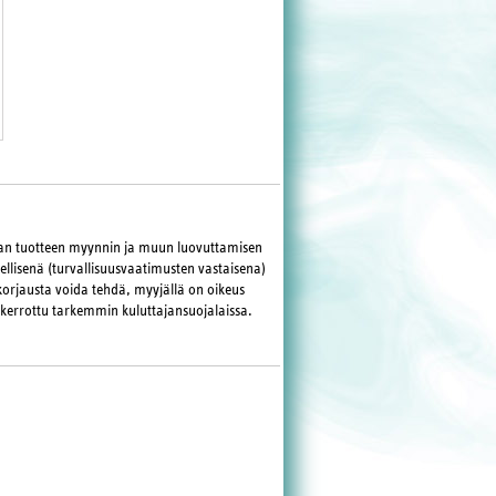
maan tuotteen myynnin ja muun luovuttamisen
llisenä (turvallisuusvaatimusten vastaisena)
korjausta voida tehdä, myyjällä on oikeus
 kerrottu tarkemmin kuluttajansuojalaissa.