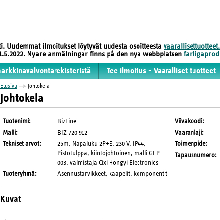
sti. Uudemmat ilmoitukset löytyvät uudesta osoitteesta
vaarallisettuotteet.
 31.5.2022. Nyare anmälningar finns på den nya webbplatsen
farligaprodu
markkinavalvontarekisteristä
Tee ilmoitus - Vaaralliset tuotteet
Etusivu
Johtokela
Johtokela
Tuotenimi
:
BizLine
Viivakoodi
:
Malli
:
BIZ 720 912
Vaaranlaji
:
Tekniset arvot
:
25m, Napaluku 2P+E, 230 V, IP44,
Toimenpide
:
Pistotulppa, kiintojohtoinen, malli GEP-
Tapausnumero
:
003, valmistaja Cixi Hongyi Electronics
Tuoteryhmä
:
Asennustarvikkeet, kaapelit, komponentit
Kuvat