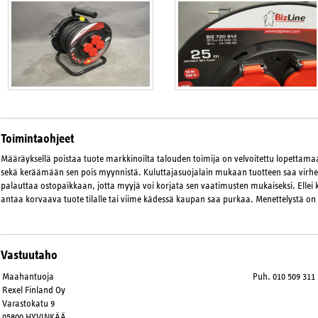
Toimintaohjeet
Määräyksellä poistaa tuote markkinoilta talouden toimija on velvoitettu lopetta
sekä keräämään sen pois myynnistä. Kuluttajasuojalain mukaan tuotteen saa virhee
palauttaa ostopaikkaan, jotta myyjä voi korjata sen vaatimusten mukaiseksi. Ellei 
antaa korvaava tuote tilalle tai viime kädessä kaupan saa purkaa. Menettelystä on
Vastuutaho
Maahantuoja
Puh. 010 509 311
Rexel Finland Oy
Varastokatu 9
05800 HYVINKÄÄ