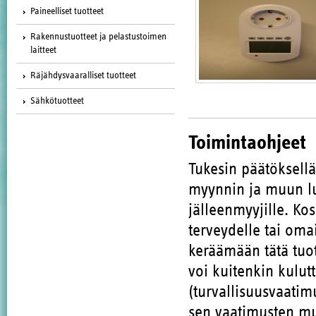
Paineelliset tuotteet
Rakennustuotteet ja pelastustoimen
laitteet
Räjähdysvaaralliset tuotteet
Sähkötuotteet
Toimintaohjeet
Tukesin päätöksell
myynnin ja muun lu
jälleenmyyjille. Ko
terveydelle tai oma
keräämään tätä tuote
voi kuitenkin kulut
(turvallisuusvaatim
sen vaatimusten muk