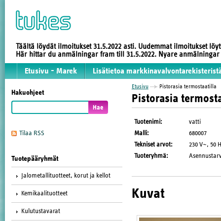
Täältä löydät ilmoitukset 31.5.2022 asti. Uudemmat ilmoitukset löy
Här hittar du anmälningar fram till 31.5.2022. Nyare anmälninga
Etusivu - Marek
Lisätietoa markkinavalvontarekisterist
Etusivu
Pistorasia termostaatilla
Hakuohjeet
Pistorasia termosta
Tuotenimi
:
vatti
Malli
:
680007
Tilaa RSS
Tekniset arvot
:
230 V~, 50 H
Tuoteryhmä
:
Asennustarv
Tuotepääryhmät
Jalometallituotteet, korut ja kellot
Kuvat
Kemikaalituotteet
Kulutustavarat