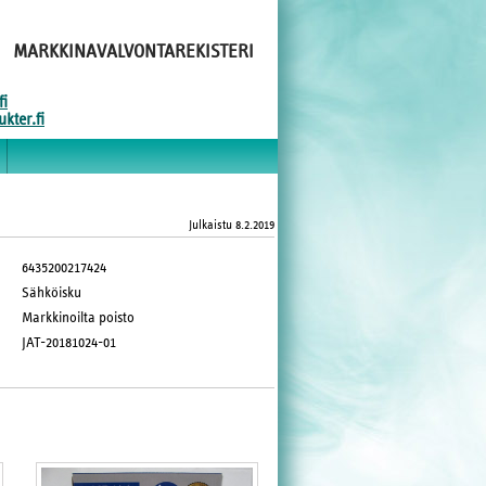
MARKKINAVALVONTAREKISTERI
fi
kter.fi
Julkaistu
8.2.2019
6435200217424
Sähköisku
Markkinoilta poisto
JAT-20181024-01