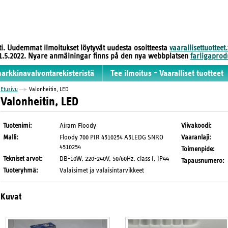
sti. Uudemmat ilmoitukset löytyvät uudesta osoitteesta
vaarallisettuotteet.
 31.5.2022. Nyare anmälningar finns på den nya webbplatsen
farligaprodu
markkinavalvontarekisteristä
Tee ilmoitus - Vaaralliset tuotteet
Etusivu
Valonheitin, LED
Valonheitin, LED
Tuotenimi
:
Airam Floody
Viivakoodi
:
Malli
:
Floody 700 PIR 4510254 A5LEDG SNRO
Vaaranlaji
:
4510254
Toimenpide
:
Tekniset arvot
:
DB-10W, 220-240V, 50/60Hz, class I, IP44
Tapausnumero
:
Tuoteryhmä
:
Valaisimet ja valaisintarvikkeet
Kuvat