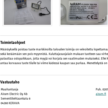
Toimintaohjeet
Määräyksellä poistaa tuote markkinoilta talouden toimija on velvoitettu lopetta
sekä keräämään sen pois myynnistä. Kuluttajasuojalain mukaan tuotteen saa virhee
palauttaa ostopaikkaan, jotta myyjä voi korjata sen vaatimusten mukaiseksi. Ellei 
antaa korvaava tuote tilalle tai viime kädessä kaupan saa purkaa. Menettelystä on
Vastuutaho
Maahantuoja
Puh. 0207
Airam Electric Oy Ab
airam.fi
Sementtitehtaankatu 6
04260 KERAVA