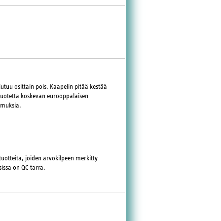
utuu osittain pois. Kaapelin pitää kestää
 tuotetta koskevan eurooppalaisen
imuksia.
tuotteita, joiden arvokilpeen merkitty
issa on QC tarra.