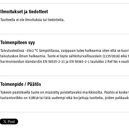
Ilmoitukset ja tiedotteet
Tuotteella ei ole ilmoituksia tai tiedotteita.
Toimenpiteen syy
Taivutustestissä -35±2 °C lämpötilassa, vaippaan tulee halkeamia siten että se kuori
taivutuskoe ilman halkeamia. Tuote ei täytä sähköturvallisuuslain (1135/2016) eikä
harmonisoidun standardin EN 50525-2-21 ja EN 50363-2-1 taulukko 2 Ref No 4 vaat
Toimenpide / Päätös
Tukesin päätöksellä tuote on määrätty poistettavaksi markkinoilta. Päätös ei koske 
tuotantoviikko on 51W18 tai tätä uudempi eikä korjattuja tuotteita, joiden pakkauks