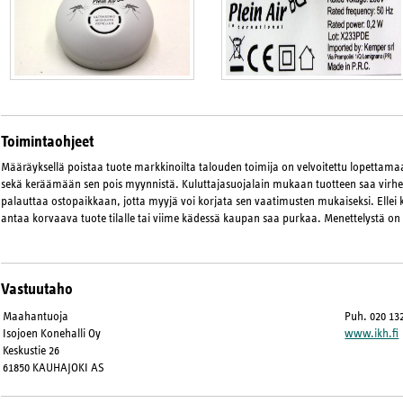
Toimintaohjeet
Määräyksellä poistaa tuote markkinoilta talouden toimija on velvoitettu lopetta
sekä keräämään sen pois myynnistä. Kuluttajasuojalain mukaan tuotteen saa virhee
palauttaa ostopaikkaan, jotta myyjä voi korjata sen vaatimusten mukaiseksi. Ellei 
antaa korvaava tuote tilalle tai viime kädessä kaupan saa purkaa. Menettelystä on
Vastuutaho
Maahantuoja
Puh. 020 13
Isojoen Konehalli Oy
www.ikh.fi
Keskustie 26
61850 KAUHAJOKI AS