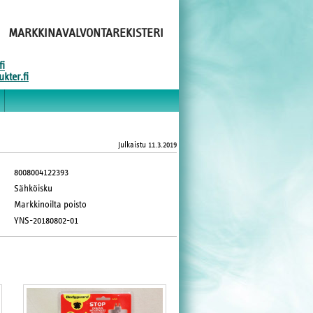
MARKKINAVALVONTAREKISTERI
fi
kter.fi
Julkaistu
11.3.2019
8008004122393
Sähköisku
Markkinoilta poisto
YNS-20180802-01