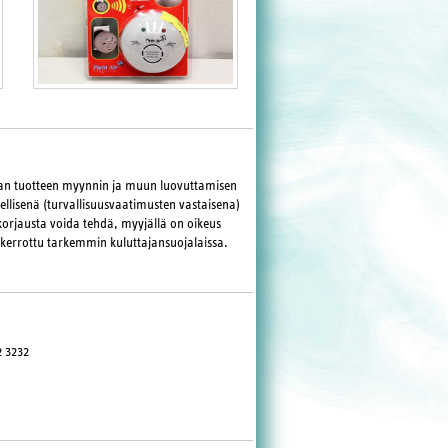
maan tuotteen myynnin ja muun luovuttamisen
llisenä (turvallisuusvaatimusten vastaisena)
korjausta voida tehdä, myyjällä on oikeus
 kerrottu tarkemmin kuluttajansuojalaissa.
2 3232