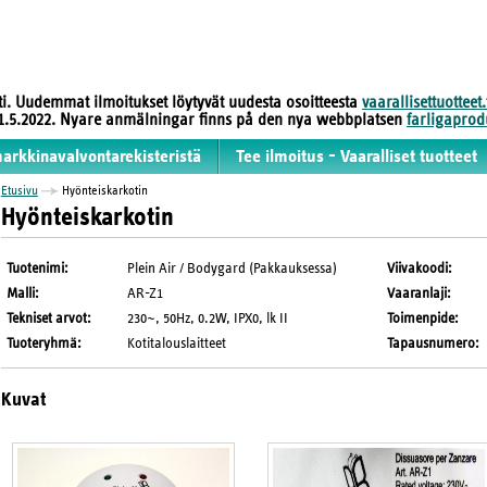
sti. Uudemmat ilmoitukset löytyvät uudesta osoitteesta
vaarallisettuotteet.
 31.5.2022. Nyare anmälningar finns på den nya webbplatsen
farligaprodu
markkinavalvontarekisteristä
Tee ilmoitus - Vaaralliset tuotteet
Etusivu
Hyönteiskarkotin
Hyönteiskarkotin
Tuotenimi
:
Plein Air / Bodygard (Pakkauksessa)
Viivakoodi
:
Malli
:
AR-Z1
Vaaranlaji
:
Tekniset arvot
:
230~, 50Hz, 0.2W, IPX0, lk II
Toimenpide
:
Tuoteryhmä
:
Kotitalouslaitteet
Tapausnumero
:
Kuvat