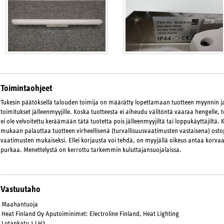
Toimintaohjeet
Tukesin päätöksellä talouden toimija on määrätty lopettamaan tuotteen myynnin 
toimitukset jälleenmyyjille. Koska tuotteesta ei aiheudu välitöntä vaaraa hengelle, 
ei ole velvoitettu keräämään tätä tuotetta pois jälleenmyyjiltä tai loppukäyttäjiltä. 
mukaan palauttaa tuotteen virheellisenä (turvallisuusvaatimusten vastaisena) osto
vaatimusten mukaiseksi. Ellei korjausta voi tehdä, on myyjällä oikeus antaa korvaa
purkaa. Menettelystä on kerrottu tarkemmin kuluttajansuojalaissa.
Vastuutaho
Maahantuoja
Heat Finland Oy Aputoiminimet: Electroline Finland, Heat Lighting
Lotankatu 1 LH2