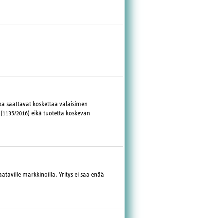
tka saattavat koskettaa valaisimen
(1135/2016) eikä tuotetta koskevan
ataville markkinoilla. Yritys ei saa enää