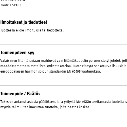
02680 ESPOO
Ilmoitukset ja tiedotteet
Tuotteella ei ole ilmoituksia tai tiedotteita.
Toimenpiteen syy
Valaisimen liitäntärasiaan mahtuvat vain liitäntäkaapelin peruseristetyt johdot, jo
maadoittamatonta metallista kytkentäkoteloa. Tuote ei täytä sähköturvallisuuslain 
eurooppalaisen harmonisoidun standardin EN 60598 vaatimuksia.
Toimenpide / Päätös
Tukes on antanut asiasta päätöksen, jolla yritystä kielletään asettamasta tuotetta sa
myydä tai muuten luovuttaa tuotteita, joita päätös koskee.