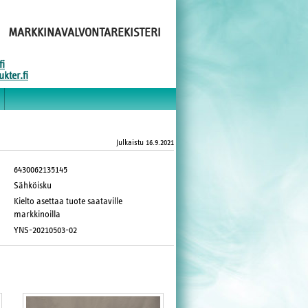
MARKKINAVALVONTAREKISTERI
fi
kter.fi
Julkaistu
16.9.2021
6430062135145
Sähköisku
Kielto asettaa tuote saataville
markkinoilla
YNS-20210503-02