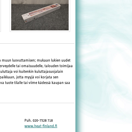
ja muun luovuttamisen; mukaan lukien uudet
terveydelle tai omaisuudelle, talouden toimijaa
Kuluttaja voi kuitenkin kuluttajasuojalain
paikkaan, jotta myyjä voi korjata sen
va tuote tilalle tai viime kädessä kaupan saa
Puh. 020-7528 718
www.heat-finland.fi