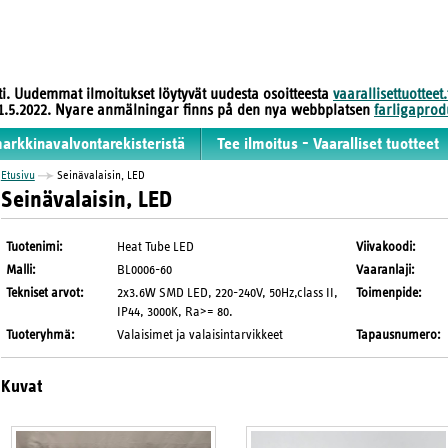
sti. Uudemmat ilmoitukset löytyvät uudesta osoitteesta
vaarallisettuotteet.
 31.5.2022. Nyare anmälningar finns på den nya webbplatsen
farligaprodu
markkinavalvontarekisteristä
Tee ilmoitus - Vaaralliset tuotteet
Etusivu
Seinävalaisin, LED
Seinävalaisin, LED
Tuotenimi
:
Heat Tube LED
Viivakoodi
:
Malli
:
BL0006-60
Vaaranlaji
:
Tekniset arvot
:
2x3.6W SMD LED, 220-240V, 50Hz,class II,
Toimenpide
:
IP44, 3000K, Ra>= 80.
Tuoteryhmä
:
Valaisimet ja valaisintarvikkeet
Tapausnumero
:
Kuvat