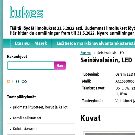
Täältä löydät ilmoitukset 31.5.2022 asti. Uudemmat ilmoitukset löy
Här hittar du anmälningar fram till 31.5.2022. Nyare anmälninga
Etusivu - Marek
Lisätietoa markkinavalvontarekisterist
Etusivu
Seinävalaisin, LED
Hakuohjeet
Seinävalaisin, LED
Tuotenimi
:
Osram LED 
Malli
:
AC10800005
Tilaa RSS
Tekniset arvot
:
DS-5,5W, 22
II, IP54
Tuotepääryhmät
Tuoteryhmä
:
Valaisimet j
Jalometallituotteet, korut ja kellot
Kuvat
Kemikaalituotteet
Kulutustavarat