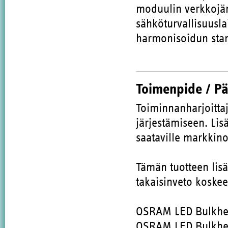
moduulin verkkojänn
sähköturvallisuusla
harmonisoidun stan
Toimenpide / P
Toiminnanharjoitta
järjestämiseen. Lisä
saataville markkinoi
Tämän tuotteen lis
takaisinveto koskee
OSRAM LED Bulkhe
OSRAM LED Bulkhe