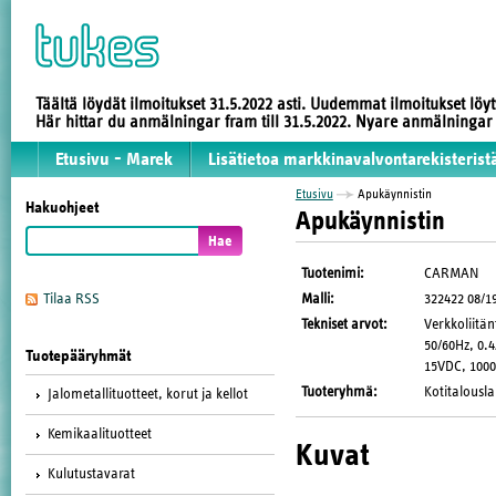
Täältä löydät ilmoitukset 31.5.2022 asti. Uudemmat ilmoitukset löy
Här hittar du anmälningar fram till 31.5.2022. Nyare anmälninga
Etusivu - Marek
Lisätietoa markkinavalvontarekisterist
Etusivu
Apukäynnistin
Hakuohjeet
Apukäynnistin
Tuotenimi
:
CARMAN
Malli
:
322422 08/1
Tilaa RSS
Tekniset arvot
:
Verkkoliitä
50/60Hz, 0.4
Tuotepääryhmät
15VDC, 100
Tuoteryhmä
:
Kotitalousla
Jalometallituotteet, korut ja kellot
Kemikaalituotteet
Kuvat
Kulutustavarat