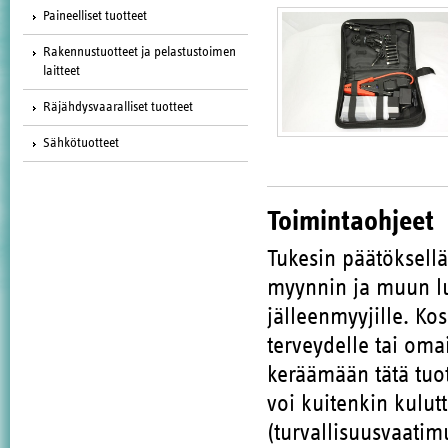
Paineelliset tuotteet
Rakennustuotteet ja pelastustoimen
laitteet
Räjähdysvaaralliset tuotteet
Sähkötuotteet
Toimintaohjeet
Tukesin päätöksell
myynnin ja muun lu
jälleenmyyjille. Ko
terveydelle tai oma
keräämään tätä tuote
voi kuitenkin kulut
(turvallisuusvaatim