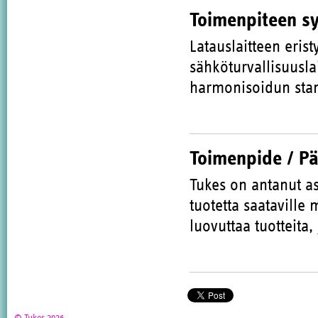
Toimenpiteen s
Latauslaitteen erist
sähköturvallisuusla
harmonisoidun stan
Toimenpide / P
Tukes on antanut as
tuotetta saataville
luovuttaa tuotteita,