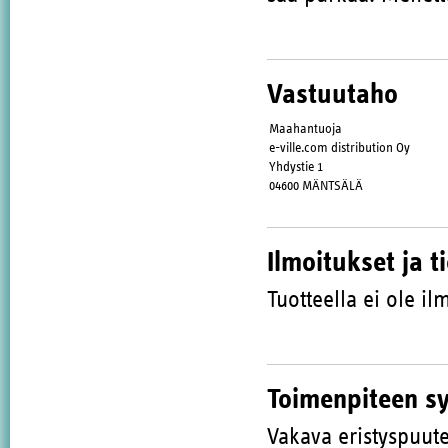
Vastuutaho
Maahantuoja
e-ville.com distribution Oy
Yhdystie 1
04600 MÄNTSÄLÄ
Ilmoitukset ja t
Tuotteella ei ole ilm
Toimenpiteen s
Vakava eristyspuute 