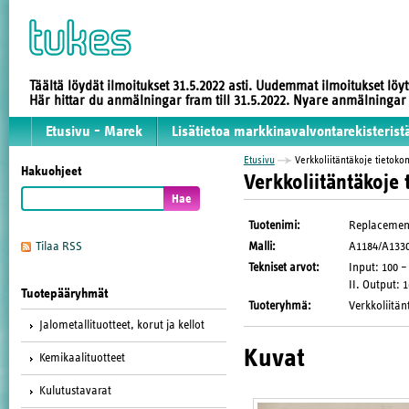
Täältä löydät ilmoitukset 31.5.2022 asti. Uudemmat ilmoitukset löy
Här hittar du anmälningar fram till 31.5.2022. Nyare anmälninga
Etusivu - Marek
Lisätietoa markkinavalvontarekisterist
Etusivu
Verkkoliitäntäkoje tietoko
Hakuohjeet
Verkkoliitäntäkoje 
Tuotenimi
:
Replacemen
Malli
:
A1184/A133
Tilaa RSS
Tekniset arvot
:
Input: 100 –
II. Output: 
Tuotepääryhmät
Tuoteryhmä
:
Verkkoliitän
Jalometallituotteet, korut ja kellot
Kuvat
Kemikaalituotteet
Kulutustavarat