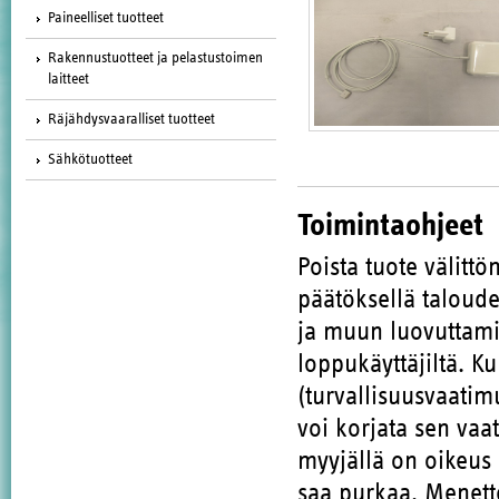
Paineelliset tuotteet
Rakennustuotteet ja pelastustoimen
laitteet
Räjähdysvaaralliset tuotteet
Sähkötuotteet
Toimintaohjeet
Poista tuote välitt
päätöksellä taloude
ja muun luovuttami
loppukäyttäjiltä. K
(turvallisuusvaatim
voi korjata sen vaa
myyjällä on oikeus 
saa purkaa. Menette