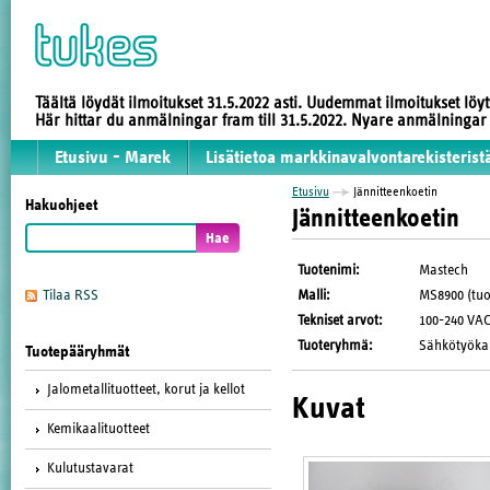
Täältä löydät ilmoitukset 31.5.2022 asti. Uudemmat ilmoitukset löy
Här hittar du anmälningar fram till 31.5.2022. Nyare anmälninga
Etusivu - Marek
Lisätietoa markkinavalvontarekisterist
Etusivu
Jännitteenkoetin
Hakuohjeet
Jännitteenkoetin
Tuotenimi
:
Mastech
Malli
:
MS8900 (tuo
Tilaa RSS
Tekniset arvot
:
100-240 VAC
Tuoteryhmä
:
Sähkötyöka
Tuotepääryhmät
Jalometallituotteet, korut ja kellot
Kuvat
Kemikaalituotteet
Kulutustavarat