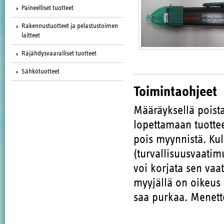
Paineelliset tuotteet
Rakennustuotteet ja pelastustoimen
laitteet
Räjähdysvaaralliset tuotteet
Sähkötuotteet
Toimintaohjeet
Määräyksellä poista
lopettamaan tuott
pois myynnistä. Kul
(turvallisuusvaatim
voi korjata sen vaa
myyjällä on oikeus 
saa purkaa. Menette