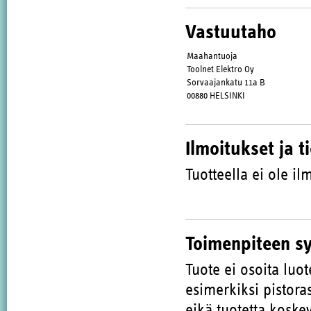
Vastuutaho
Maahantuoja
Toolnet Elektro Oy
Sorvaajankatu 11a B
00880 HELSINKI
Ilmoitukset ja t
Tuotteella ei ole ilm
Toimenpiteen s
Tuote ei osoita luot
esimerkiksi pistora
eikä tuotetta kosk