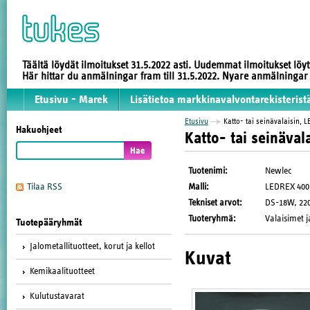
Täältä löydät ilmoitukset 31.5.2022 asti. Uudemmat ilmoitukset löy
Här hittar du anmälningar fram till 31.5.2022. Nyare anmälninga
Etusivu - Marek
Lisätietoa markkinavalvontarekisterist
Etusivu
Katto- tai seinävalaisin, L
Hakuohjeet
Katto- tai seinäval
Tuotenimi
:
Newlec
Malli
:
LEDREX 400
Tilaa RSS
Tekniset arvot
:
DS-18W, 220-
Tuoteryhmä
:
Valaisimet j
Tuotepääryhmät
Jalometallituotteet, korut ja kellot
Kuvat
Kemikaalituotteet
Kulutustavarat