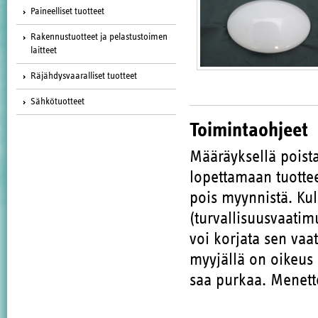
Paineelliset tuotteet
Rakennustuotteet ja pelastustoimen
laitteet
Räjähdysvaaralliset tuotteet
Sähkötuotteet
Toimintaohjeet
Määräyksellä poista
lopettamaan tuott
pois myynnistä. Kul
(turvallisuusvaatim
voi korjata sen vaa
myyjällä on oikeus 
saa purkaa. Menette