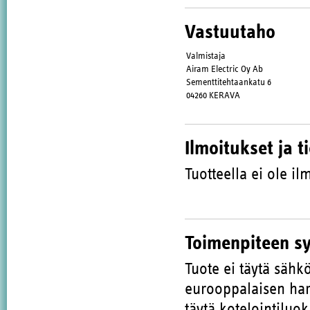
Vastuutaho
Valmistaja
Airam Electric Oy Ab
Sementtitehtaankatu 6
04260 KERAVA
Ilmoitukset ja t
Tuotteella ei ole ilm
Toimenpiteen s
Tuote ei täytä sähk
eurooppalaisen har
täytä kotelointiluo