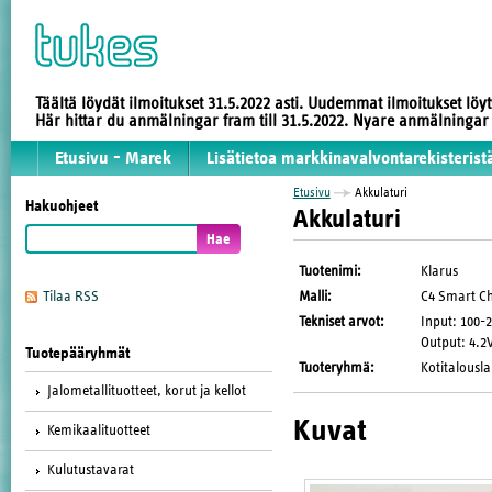
Täältä löydät ilmoitukset 31.5.2022 asti. Uudemmat ilmoitukset löy
Här hittar du anmälningar fram till 31.5.2022. Nyare anmälninga
Etusivu - Marek
Lisätietoa markkinavalvontarekisterist
Etusivu
Akkulaturi
Hakuohjeet
Akkulaturi
Tuotenimi
:
Klarus
Malli
:
C4 Smart C
Tilaa RSS
Tekniset arvot
:
Input: 100-2
Output: 4.
Tuotepääryhmät
Tuoteryhmä
:
Kotitalousla
Jalometallituotteet, korut ja kellot
Kuvat
Kemikaalituotteet
Kulutustavarat