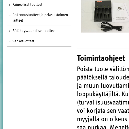
Paineelliset tuotteet
Rakennustuotteet ja pelastustoimen
laitteet
Räjähdysvaaralliset tuotteet
Sähkötuotteet
Toimintaohjeet
Poista tuote välitt
päätöksellä taloude
ja muun luovuttami
loppukäyttäjiltä. K
(turvallisuusvaatim
voi korjata sen vaa
myyjällä on oikeus 
saa purkaa. Menette