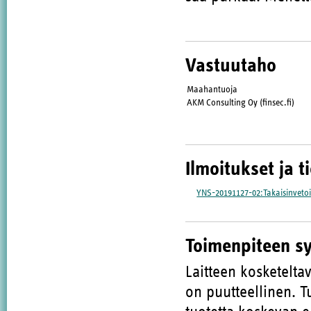
Vastuutaho
Maahantuoja
AKM Consulting Oy (finsec.fi)
Ilmoitukset ja t
YNS-20191127-02:Takaisinveto
Toimenpiteen s
Laitteen kosketeltav
on puutteellinen. T