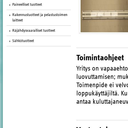
Paineelliset tuotteet
Rakennustuotteet ja pelastustoimen
laitteet
Räjähdysvaaralliset tuotteet
Sähkötuotteet
Toimintaohjeet
Yritys on vapaaehto
luovuttamisen; muka
Toimenpide ei velvo
loppukäyttäjiltä. Ku
antaa kuluttajaneu