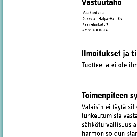
Vastuutaho
Maahantuoja
Kokkolan Halpa-Halli Oy
Kaarlelankatu 7
67100 KOKKOLA
Ilmoitukset ja t
Tuotteella ei ole ilm
Toimenpiteen s
Valaisin ei täytä si
tunkeutumista vasta
sähköturvallisuusla
harmonisoidun stan