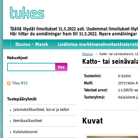
Täältä löydät ilmoitukset 31.5.2022 asti. Uudemmat ilmoitukset löy
Här hittar du anmälningar fram till 31.5.2022. Nyare anmälninga
Etusivu - Marek
Lisätietoa markkinavalvontarekisterist
Etusivu
Katto- tai seinävalaisin, L
Hakuohjeet
Katto- tai seinäval
Tuotenimi
:
H Kotini
Malli
:
257273024 
Tilaa RSS
Tekniset arvot
:
2 x DRFD-40W
Tuoteryhmä
:
Valaisimet j
Tuotepääryhmät
Jalometallituotteet, korut ja kellot
Kuvat
Kemikaalituotteet
Kulutustavarat