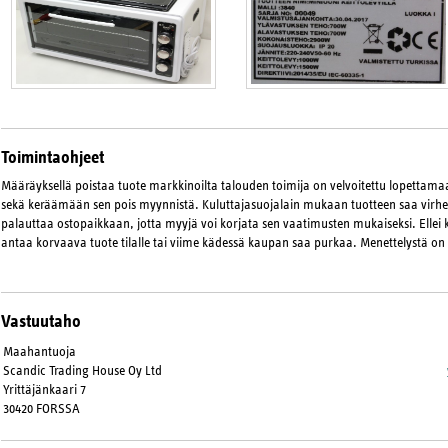
Toimintaohjeet
Määräyksellä poistaa tuote markkinoilta talouden toimija on velvoitettu lopetta
sekä keräämään sen pois myynnistä. Kuluttajasuojalain mukaan tuotteen saa virhee
palauttaa ostopaikkaan, jotta myyjä voi korjata sen vaatimusten mukaiseksi. Ellei 
antaa korvaava tuote tilalle tai viime kädessä kaupan saa purkaa. Menettelystä on
Vastuutaho
Maahantuoja
Scandic Trading House Oy Ltd
Yrittäjänkaari 7
30420 FORSSA