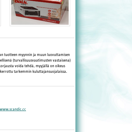
maan tuotteen myynnin ja muun luovuttamisen
llisenä (turvallisuusvaatimusten vastaisena)
korjausta voida tehdä, myyjällä on oikeus
 kerrottu tarkemmin kuluttajansuojalaissa.
www.scandic.cc