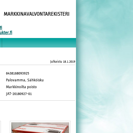
MARKKINAVALVONTAREKISTERI
fi
kter.fi
Julkaistu
18.1.2019
6438168093925
Palovamma, Sähköisku
Markkinoilta poisto
JAT-20180927-01