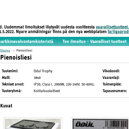
sti. Uudemmat ilmoitukset löytyvät uudesta osoitteesta
vaarallisettuotteet.
 31.5.2022. Nyare anmälningar finns på den nya webbplatsen
farligaprodu
markkinavalvontarekisteristä
Tee ilmoitus - Vaaralliset tuotteet
Etusivu
Pienoisliesi
Pienoisliesi
Tuotenimi
:
Ödul Trophy
Viivakoodi
:
Malli
:
3840
Vaaranlaji
:
Tekniset arvot
:
IP20, Class I, 2900W, 220-240V, 50-60Hz,
Toimenpide
:
Tuoteryhmä
:
Kotitalouslaitteet
Tapausnumero
:
Kuvat