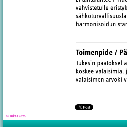
vahvistetulle eristy
sähköturvallisuusla
harmonisoidun stan
Toimenpide / P
Tukesin päätöksellä
koskee valaisimia,
valaisimen arvokilv
© Tukes 2026