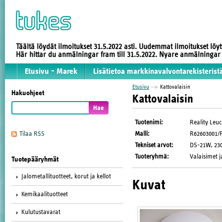
Täältä löydät ilmoitukset 31.5.2022 asti. Uudemmat ilmoitukset löy
Här hittar du anmälningar fram till 31.5.2022. Nyare anmälninga
Etusivu - Marek
Lisätietoa markkinavalvontarekisterist
Etusivu
Kattovalaisin
Hakuohjeet
Kattovalaisin
Tuotenimi
:
Reality Leu
Malli
:
R62603001/P
Tilaa RSS
Tekniset arvot
:
DS-21W, 230V
Tuoteryhmä
:
Valaisimet j
Tuotepääryhmät
Jalometallituotteet, korut ja kellot
Kuvat
Kemikaalituotteet
Kulutustavarat