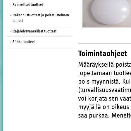
Paineelliset tuotteet
Rakennustuotteet ja pelastustoimen
laitteet
Räjähdysvaaralliset tuotteet
Sähkötuotteet
Toimintaohjeet
Määräyksellä poista
lopettamaan tuott
pois myynnistä. Kul
(turvallisuusvaatim
voi korjata sen vaa
myyjällä on oikeus 
saa purkaa. Menette