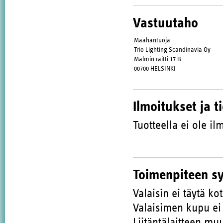
Vastuutaho
Maahantuoja
Trio Lighting Scandinavia Oy
Malmin raitti 17 B
00700 HELSINKI
Ilmoitukset ja t
Tuotteella ei ole ilm
Toimenpiteen s
Valaisin ei täytä k
Valaisimen kupu ei 
Liitäntälaitteen muu