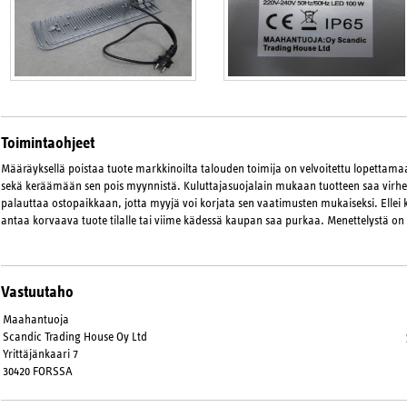
Toimintaohjeet
Määräyksellä poistaa tuote markkinoilta talouden toimija on velvoitettu lopetta
sekä keräämään sen pois myynnistä. Kuluttajasuojalain mukaan tuotteen saa virhee
palauttaa ostopaikkaan, jotta myyjä voi korjata sen vaatimusten mukaiseksi. Ellei 
antaa korvaava tuote tilalle tai viime kädessä kaupan saa purkaa. Menettelystä on
Vastuutaho
Maahantuoja
Scandic Trading House Oy Ltd
Yrittäjänkaari 7
30420 FORSSA