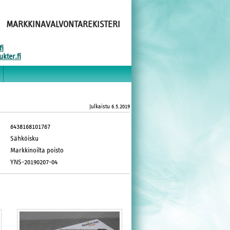
MARKKINAVALVONTAREKISTERI
fi
kter.fi
Julkaistu
6.5.2019
6438168101767
Sähköisku
Markkinoilta poisto
YNS-20190207-04