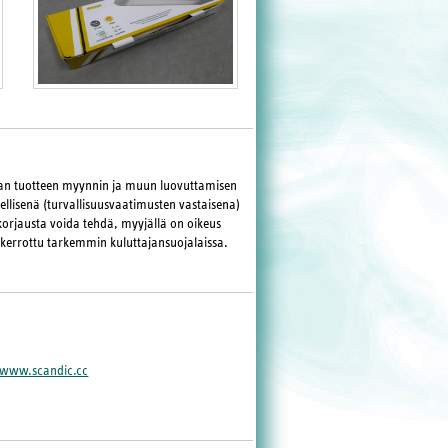
maan tuotteen myynnin ja muun luovuttamisen
llisenä (turvallisuusvaatimusten vastaisena)
korjausta voida tehdä, myyjällä on oikeus
 kerrottu tarkemmin kuluttajansuojalaissa.
www.scandic.cc