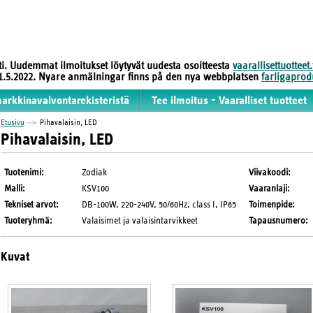
sti. Uudemmat ilmoitukset löytyvät uudesta osoitteesta
vaarallisettuotteet.
 31.5.2022. Nyare anmälningar finns på den nya webbplatsen
farligaprodu
markkinavalvontarekisteristä
Tee ilmoitus - Vaaralliset tuotteet
Etusivu
Pihavalaisin, LED
Pihavalaisin, LED
Tuotenimi
:
Zodiak
Viivakoodi
:
Malli
:
KSV100
Vaaranlaji
:
Tekniset arvot
:
DB-100W, 220-240V, 50/60Hz, class I, IP65
Toimenpide
:
Tuoteryhmä
:
Valaisimet ja valaisintarvikkeet
Tapausnumero
:
Kuvat