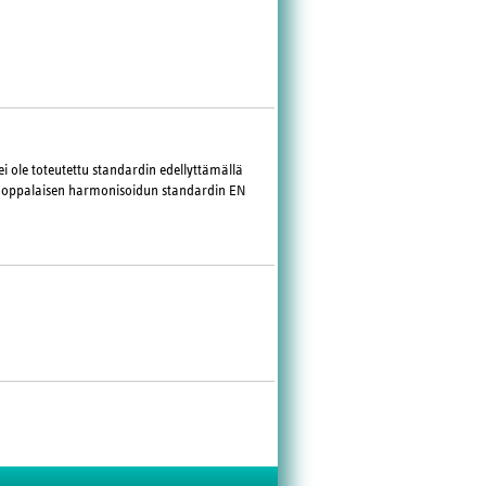
i ole toteutettu standardin edellyttämällä
eurooppalaisen harmonisoidun standardin EN