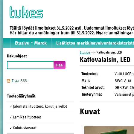
Täältä löydät ilmoitukset 31.5.2022 asti. Uudemmat ilmoitukset löy
Här hittar du anmälningar fram till 31.5.2022. Nyare anmälninga
Etusivu - Marek
Lisätietoa markkinavalvontarekisterist
Etusivu
Kattovalaisin, LED
Hakuohjeet
Kattovalaisin, LED
Tuotenimi
:
Vatti LUCE-
Malli
:
BWCLA 18
Tilaa RSS
Tekniset arvot
:
DB-18W, 220-
Tuoteryhmä
:
Valaisimet j
Tuotepääryhmät
Jalometallituotteet, korut ja kellot
Kuvat
Kemikaalituotteet
Kulutustavarat