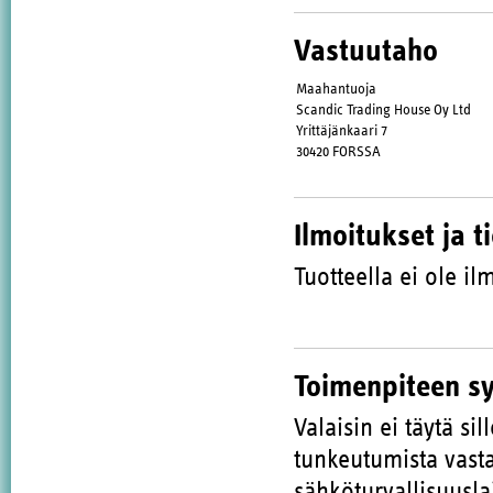
Vastuutaho
Maahantuoja
Scandic Trading House Oy Ltd
Yrittäjänkaari 7
30420 FORSSA
Ilmoitukset ja t
Tuotteella ei ole ilm
Toimenpiteen s
Valaisin ei täytä si
tunkeutumista vasta
sähköturvallisuusla