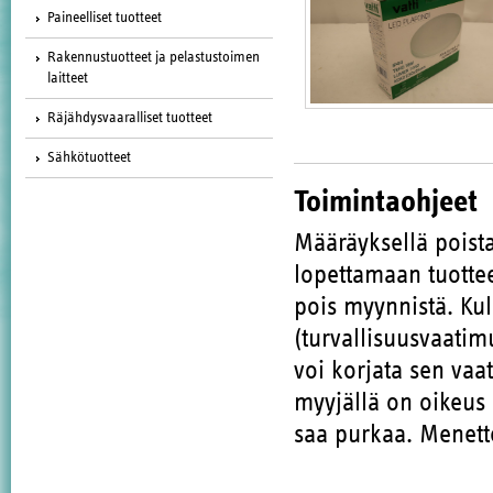
Paineelliset tuotteet
Rakennustuotteet ja pelastustoimen
laitteet
Räjähdysvaaralliset tuotteet
Sähkötuotteet
Toimintaohjeet
Määräyksellä poista
lopettamaan tuott
pois myynnistä. Kul
(turvallisuusvaatim
voi korjata sen vaa
myyjällä on oikeus 
saa purkaa. Menette