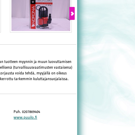
maan tuotteen myynnin ja muun luovuttamisen
llisenä (turvallisuusvaatimusten vastaisena)
korjausta voida tehdä, myyjällä on oikeus
 kerrottu tarkemmin kuluttajansuojalaissa.
Puh. 0207869404
www.puuilo.fi