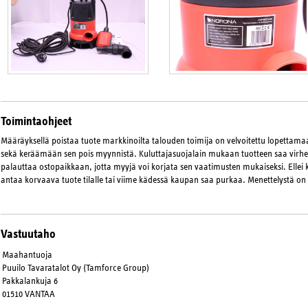
Toimintaohjeet
Määräyksellä poistaa tuote markkinoilta talouden toimija on velvoitettu lopetta
sekä keräämään sen pois myynnistä. Kuluttajasuojalain mukaan tuotteen saa virhee
palauttaa ostopaikkaan, jotta myyjä voi korjata sen vaatimusten mukaiseksi. Ellei 
antaa korvaava tuote tilalle tai viime kädessä kaupan saa purkaa. Menettelystä on
Vastuutaho
Maahantuoja
Puuilo Tavaratalot Oy (Tamforce Group)
Pakkalankuja 6
01510 VANTAA