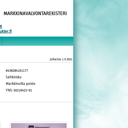
MARKKINAVALVONTAREKISTERI
fi
kter.fi
Julkaistu
1.9.2021
6438284101177
Sähköisku
Markkinoilta poisto
YNS-20210422-01