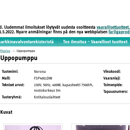
sti. Uudemmat ilmoitukset löytyvät uudesta osoitteesta
vaarallisettuotteet.
 31.5.2022. Nyare anmälningar finns på den nya webbplatsen
farligaprodu
markkinavalvontarekisteristä
Tee ilmoitus - Vaaralliset tuotteet
Etusivu
Uppopumppu
Uppopumppu
Tuotenimi
:
Norona
Viivakoodi
:
Malli
:
FSP4001DW
Vaaranlaji
:
Tekniset arvot
:
230V, 50Hz, 400W, kapasiteetti 7500l/h,
Toimenpide
:
nostokorkeus 5m
Tapausnumero
:
Tuoteryhmä
:
Kotitalouslaitteet
Kuvat