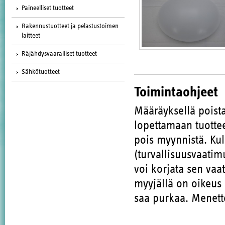
Paineelliset tuotteet
Rakennustuotteet ja pelastustoimen
laitteet
Räjähdysvaaralliset tuotteet
Sähkötuotteet
Toimintaohjeet
Määräyksellä poista
lopettamaan tuott
pois myynnistä. Kul
(turvallisuusvaatim
voi korjata sen vaa
myyjällä on oikeus 
saa purkaa. Menette