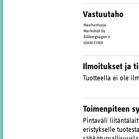
Vastuutaho
Maahantuoja
Markslöjd Oy
Blåbergvägen 9
02630 ESBO
Ilmoitukset ja t
Tuotteella ei ole ilm
Toimenpiteen s
Pintaväli liitäntälai
eristykselle tuotest
sähköturvallisuusla