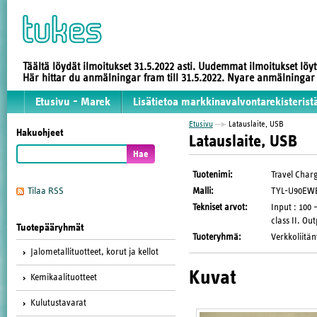
Täältä löydät ilmoitukset 31.5.2022 asti. Uudemmat ilmoitukset löy
Här hittar du anmälningar fram till 31.5.2022. Nyare anmälninga
Etusivu - Marek
Lisätietoa markkinavalvontarekisterist
Etusivu
Latauslaite, USB
Hakuohjeet
Latauslaite, USB
Tuotenimi
:
Travel Char
Malli
:
TYL-U90EW
Tilaa RSS
Tekniset arvot
:
Input : 100 
class II. Ou
Tuotepääryhmät
Tuoteryhmä
:
Verkkoliitän
Jalometallituotteet, korut ja kellot
Kuvat
Kemikaalituotteet
Kulutustavarat