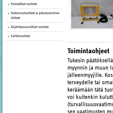
Paineelliset tuotteet
Rakennustuotteet ja pelastustoimen
laitteet
Räjähdysvaaralliset tuotteet
Sähkötuotteet
Toimintaohjeet
Tukesin päätöksell
myynnin ja muun lu
jälleenmyyjille. Ko
terveydelle tai oma
keräämään tätä tuote
voi kuitenkin kulut
(turvallisuusvaatim
sen vaatimusten muk