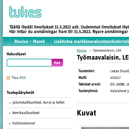
Täältä löydät ilmoitukset 31.5.2022 asti. Uudemmat ilmoitukset löy
Här hittar du anmälningar fram till 31.5.2022. Nyare anmälninga
Etusivu - Marek
Lisätietoa markkinavalvontarekisterist
Etusivu
Työmaavalaisin, LED
Hakuohjeet
Työmaavalaisin, L
Tuotenimi
:
Lexxa Durab
Malli
:
433217
Tilaa RSS
Tekniset arvot
:
DS-200W, 180
Tuoteryhmä
:
Valaisimet j
Tuotepääryhmät
Jalometallituotteet, korut ja kellot
Kuvat
Kemikaalituotteet
Kulutustavarat