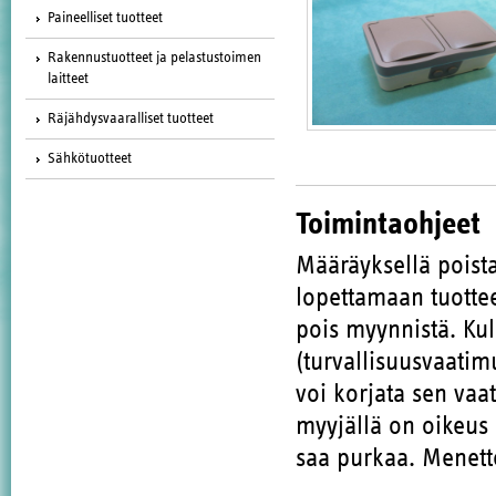
Paineelliset tuotteet
Rakennustuotteet ja pelastustoimen
laitteet
Räjähdysvaaralliset tuotteet
Sähkötuotteet
Toimintaohjeet
Määräyksellä poista
lopettamaan tuott
pois myynnistä. Kul
(turvallisuusvaatim
voi korjata sen vaa
myyjällä on oikeus 
saa purkaa. Menette