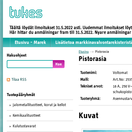
Täältä löydät ilmoitukset 31.5.2022 asti. Uudemmat ilmoitukset löy
Här hittar du anmälningar fram till 31.5.2022. Nyare anmälninga
Etusivu - Marek
Lisätietoa markkinavalvontarekisterist
Etusivu
Pistorasia
Hakuohjeet
Pistorasia
Tuotenimi
:
Voltomat
Malli
:
Art.No: 253
Tilaa RSS
Tekniset arvot
:
16 A, 250 V~
schukopisto
Tuotepääryhmät
Tuoteryhmä
:
Asennustarv
Jalometallituotteet, korut ja kellot
Kuvat
Kemikaalituotteet
Kulutustavarat