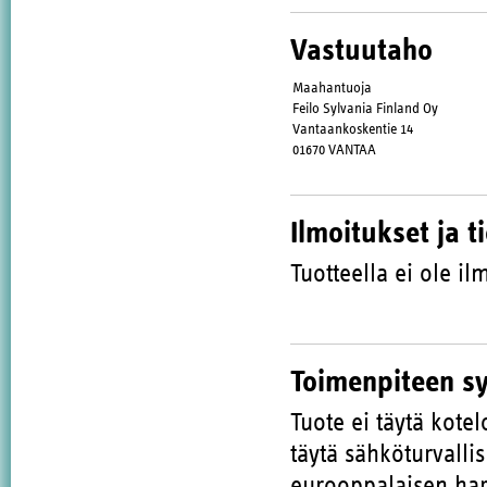
Vastuutaho
Maahantuoja
Feilo Sylvania Finland Oy
Vantaankoskentie 14
01670 VANTAA
Ilmoitukset ja t
Tuotteella ei ole ilm
Toimenpiteen s
Tuote ei täytä kote
täytä sähköturvalli
eurooppalaisen har