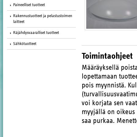
Paineelliset tuotteet
Rakennustuotteet ja pelastustoimen
laitteet
Räjähdysvaaralliset tuotteet
Sähkötuotteet
Toimintaohjeet
Määräyksellä poista
lopettamaan tuott
pois myynnistä. Kul
(turvallisuusvaatim
voi korjata sen vaa
myyjällä on oikeus 
saa purkaa. Menette