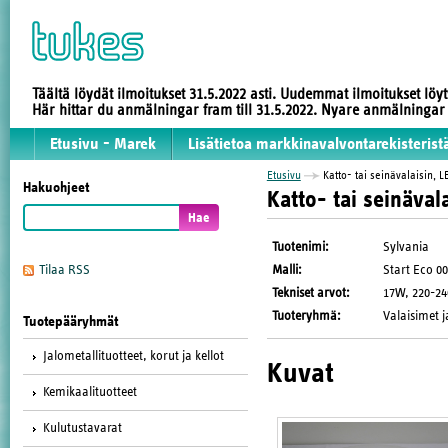
Täältä löydät ilmoitukset 31.5.2022 asti. Uudemmat ilmoitukset löy
Här hittar du anmälningar fram till 31.5.2022. Nyare anmälninga
Etusivu - Marek
Lisätietoa markkinavalvontarekisterist
Etusivu
Katto- tai seinävalaisin, L
Hakuohjeet
Katto- tai seinäval
Tuotenimi
:
Sylvania
Malli
:
Start Eco 0
Tilaa RSS
Tekniset arvot
:
17W, 220-240
Tuoteryhmä
:
Valaisimet j
Tuotepääryhmät
Jalometallituotteet, korut ja kellot
Kuvat
Kemikaalituotteet
Kulutustavarat