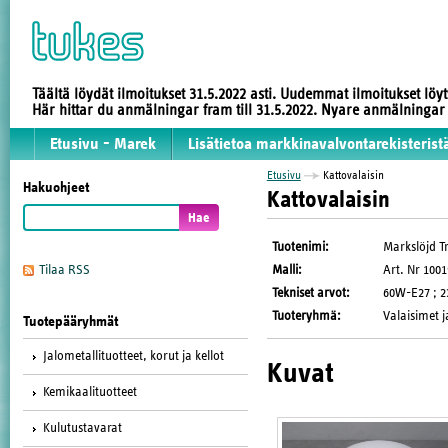
Täältä löydät ilmoitukset 31.5.2022 asti. Uudemmat ilmoitukset löy
Här hittar du anmälningar fram till 31.5.2022. Nyare anmälninga
Etusivu - Marek
Lisätietoa markkinavalvontarekisterist
Etusivu
Kattovalaisin
Hakuohjeet
Kattovalaisin
Tuotenimi
:
Markslöjd T
Malli
:
Art. Nr 100
Tilaa RSS
Tekniset arvot
:
60W-E27 ; 23
Tuoteryhmä
:
Valaisimet j
Tuotepääryhmät
Jalometallituotteet, korut ja kellot
Kuvat
Kemikaalituotteet
Kulutustavarat