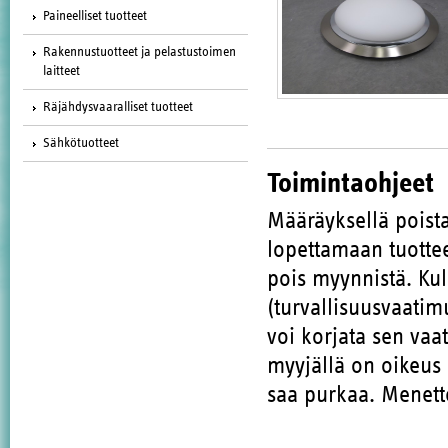
Paineelliset tuotteet
Rakennustuotteet ja pelastustoimen
laitteet
Räjähdysvaaralliset tuotteet
Sähkötuotteet
Toimintaohjeet
Määräyksellä poista
lopettamaan tuott
pois myynnistä. Kul
(turvallisuusvaatim
voi korjata sen vaa
myyjällä on oikeus 
saa purkaa. Menette