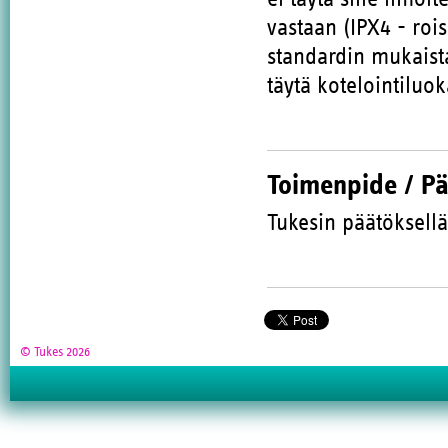
vastaan (IPX4 - roi
standardin mukaista
täytä kotelointiluo
Toimenpide / P
Tukesin päätöksellä
© Tukes 2026