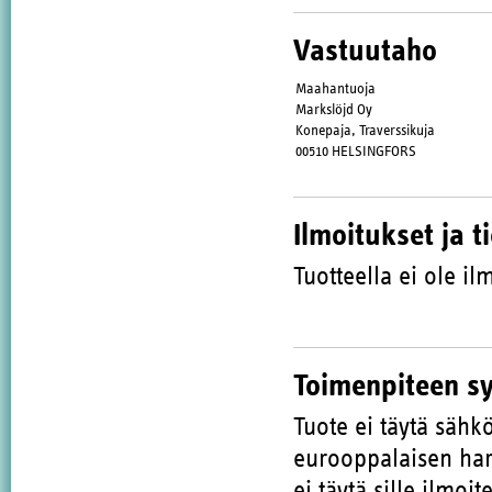
Vastuutaho
Maahantuoja
Markslöjd Oy
Konepaja, Traverssikuja
00510 HELSINGFORS
Ilmoitukset ja t
Tuotteella ei ole ilm
Toimenpiteen s
Tuote ei täytä sähk
eurooppalaisen har
ei täytä sille ilmoi