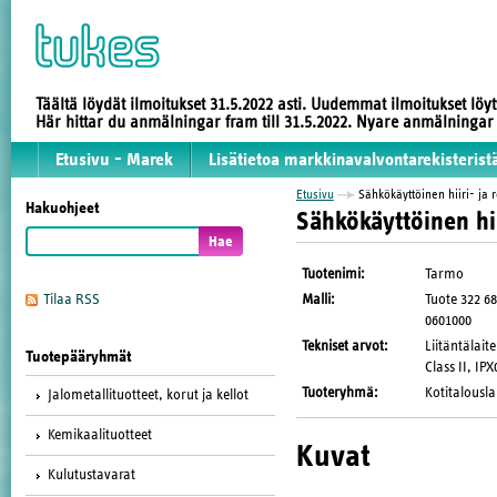
Täältä löydät ilmoitukset 31.5.2022 asti. Uudemmat ilmoitukset löy
Här hittar du anmälningar fram till 31.5.2022. Nyare anmälninga
Etusivu - Marek
Lisätietoa markkinavalvontarekisterist
Etusivu
Sähkökäyttöinen hiiri- ja 
Hakuohjeet
Sähkökäyttöinen hii
Tuotenimi
:
Tarmo
Malli
:
Tuote 322 68
Tilaa RSS
0601000
Tekniset arvot
:
Liitäntälait
Tuotepääryhmät
Class II, IP
Tuoteryhmä
:
Kotitalousla
Jalometallituotteet, korut ja kellot
Kemikaalituotteet
Kuvat
Kulutustavarat