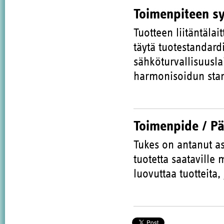
Toimenpiteen s
Tuotteen liitäntälai
täytä tuotestandard
sähköturvallisuusla
harmonisoidun stan
Toimenpide / P
Tukes on antanut as
tuotetta saataville
luovuttaa tuotteita,