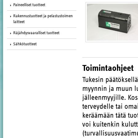
Paineelliset tuotteet
Rakennustuotteet ja pelastustoimen
laitteet
Räjähdysvaaralliset tuotteet
Sähkötuotteet
Toimintaohjeet
Tukesin päätöksell
myynnin ja muun lu
jälleenmyyjille. Ko
terveydelle tai oma
keräämään tätä tuote
voi kuitenkin kulut
(turvallisuusvaatim