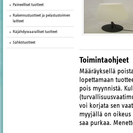
Paineelliset tuotteet
Rakennustuotteet ja pelastustoimen
laitteet
Räjähdysvaaralliset tuotteet
Sähkötuotteet
Toimintaohjeet
Määräyksellä poista
lopettamaan tuott
pois myynnistä. Kul
(turvallisuusvaatim
voi korjata sen vaa
myyjällä on oikeus 
saa purkaa. Menette