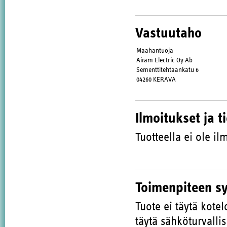
Vastuutaho
Maahantuoja
Airam Electric Oy Ab
Sementtitehtaankatu 6
04260 KERAVA
Ilmoitukset ja t
Tuotteella ei ole ilm
Toimenpiteen s
Tuote ei täytä kote
täytä sähköturvalli