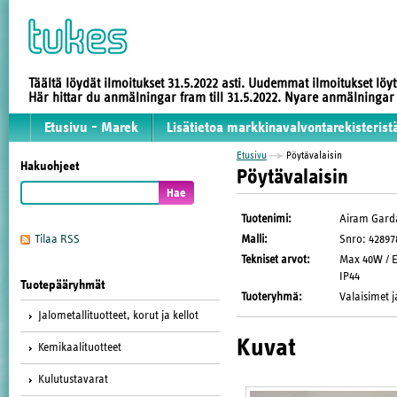
Täältä löydät ilmoitukset 31.5.2022 asti. Uudemmat ilmoitukset löy
Här hittar du anmälningar fram till 31.5.2022. Nyare anmälninga
Etusivu - Marek
Lisätietoa markkinavalvontarekisterist
Etusivu
Pöytävalaisin
Hakuohjeet
Pöytävalaisin
Tuotenimi
:
Airam Gard
Malli
:
Snro: 42897
Tilaa RSS
Tekniset arvot
:
Max 40W / E2
IP44
Tuotepääryhmät
Tuoteryhmä
:
Valaisimet j
Jalometallituotteet, korut ja kellot
Kuvat
Kemikaalituotteet
Kulutustavarat