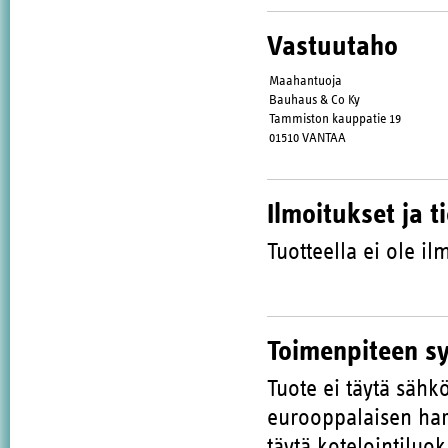
Vastuutaho
Maahantuoja
Bauhaus & Co Ky
Tammiston kauppatie 19
01510 VANTAA
Ilmoitukset ja t
Tuotteella ei ole ilm
Toimenpiteen s
Tuote ei täytä sähk
eurooppalaisen har
täytä kotelointiluok