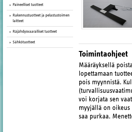
Paineelliset tuotteet
Rakennustuotteet ja pelastustoimen
laitteet
Räjähdysvaaralliset tuotteet
Sähkötuotteet
Toimintaohjeet
Määräyksellä poista
lopettamaan tuott
pois myynnistä. Kul
(turvallisuusvaatim
voi korjata sen vaa
myyjällä on oikeus 
saa purkaa. Menette