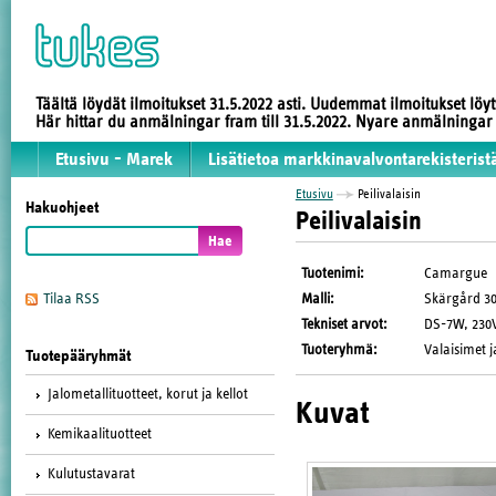
Täältä löydät ilmoitukset 31.5.2022 asti. Uudemmat ilmoitukset löy
Här hittar du anmälningar fram till 31.5.2022. Nyare anmälninga
Etusivu - Marek
Lisätietoa markkinavalvontarekisterist
Etusivu
Peilivalaisin
Hakuohjeet
Peilivalaisin
Tuotenimi
:
Camargue
Malli
:
Skärgård 30
Tilaa RSS
Tekniset arvot
:
DS-7W, 230V,
Tuoteryhmä
:
Valaisimet j
Tuotepääryhmät
Jalometallituotteet, korut ja kellot
Kuvat
Kemikaalituotteet
Kulutustavarat