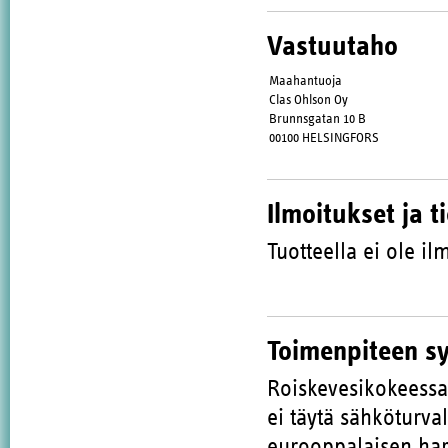
Vastuutaho
Maahantuoja
Clas Ohlson Oy
Brunnsgatan 10 B
00100 HELSINGFORS
Ilmoitukset ja t
Tuotteella ei ole ilm
Toimenpiteen s
Roiskevesikokeessa 
ei täytä sähköturva
eurooppalaisen har