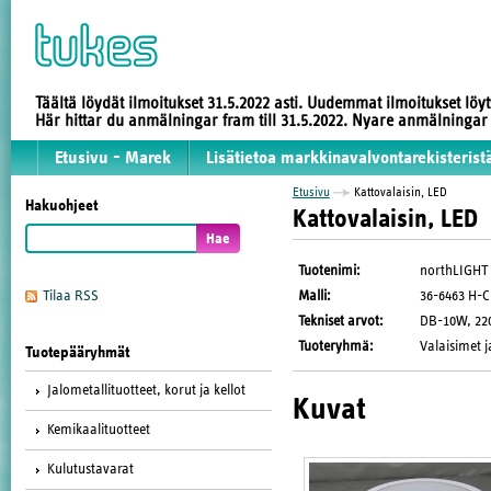
Täältä löydät ilmoitukset 31.5.2022 asti. Uudemmat ilmoitukset löy
Här hittar du anmälningar fram till 31.5.2022. Nyare anmälninga
Etusivu - Marek
Lisätietoa markkinavalvontarekisterist
Etusivu
Kattovalaisin, LED
Hakuohjeet
Kattovalaisin, LED
Tuotenimi
:
northLIGHT
Malli
:
36-6463 H-
Tilaa RSS
Tekniset arvot
:
DB-10W, 220-
Tuoteryhmä
:
Valaisimet j
Tuotepääryhmät
Jalometallituotteet, korut ja kellot
Kuvat
Kemikaalituotteet
Kulutustavarat