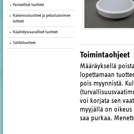
Paineelliset tuotteet
Rakennustuotteet ja pelastustoimen
laitteet
Räjähdysvaaralliset tuotteet
Sähkötuotteet
Toimintaohjeet
Määräyksellä poista
lopettamaan tuott
pois myynnistä. Kul
(turvallisuusvaatim
voi korjata sen vaa
myyjällä on oikeus 
saa purkaa. Menette