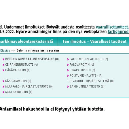
sti. Uudemmat ilmoitukset löytyvät uudesta osoitteesta
vaarallisettuotteet.
 31.5.2022. Nyare anmälningar finns på den nya webbplatsen
farligaprodu
markkinavalvontarekisteristä
Tee ilmoitus - Vaaralliset tuotteet
Etusivu
Betonin mineraalinen seosaine
BETONIN MINERAALINEN SEOSAINE (0)
PALOILMOITINLAITTEISTO (0)
CE RAKENNUSTUOTE (0)
PALOVAROITIN (0)
HÄKÄVAROITIN (0)
PIKAPALOPOSTI (0)
POISTUMISHÄLYTYS- JA
KÄSISAMMUTIN (0)
TURVAKUULUTUSJÄRJESTELMÄ (0)
MUU PALO- JA PELASTUSTUOTE (0)
SAMMUTINLAITTEISTO (0)
MUU SAMMUTIN (0)
Antamillasi hakuehdoilla ei löytynyt yhtään tuotetta.