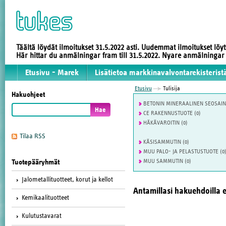
Täältä löydät ilmoitukset 31.5.2022 asti. Uudemmat ilmoitukset löy
Här hittar du anmälningar fram till 31.5.2022. Nyare anmälninga
Etusivu - Marek
Lisätietoa markkinavalvontarekisterist
Etusivu
Tulisija
Hakuohjeet
BETONIN MINERAALINEN SEOSAINE
CE RAKENNUSTUOTE (0)
HÄKÄVAROITIN (0)
Tilaa RSS
KÄSISAMMUTIN (0)
MUU PALO- JA PELASTUSTUOTE (0
MUU SAMMUTIN (0)
Tuotepääryhmät
Jalometallituotteet, korut ja kellot
Antamillasi hakuehdoilla e
Kemikaalituotteet
Kulutustavarat